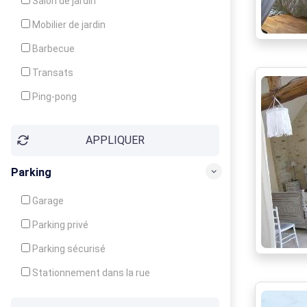
Salon de jardin
Local à ski
Mobilier de jardin
Climatisation
Barbecue
Ventilateur
Transats
Ping-pong
Baby-foot
APPLIQUER
Jeux d'enfants
Parking
Garage
Parking privé
Parking sécurisé
Stationnement dans la rue