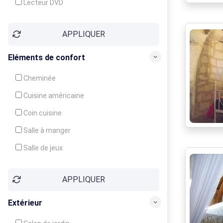
Lecteur DVD
Téléphone
APPLIQUER
Fax
Eléments de confort
Cheminée
Cuisine américaine
Coin cuisine
Salle à manger
Salle de jeux
Cour
APPLIQUER
Jardin
Balcon / Terrasse
Extérieur
Véranda