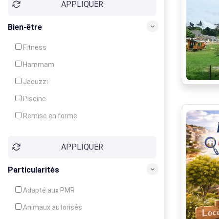
APPLIQUER
Bien-être
Fitness
Hammam
Jacuzzi
Piscine
Remise en forme
Sauna
APPLIQUER
Soins du corps
Particularités
Adapté aux PMR
Animaux autorisés