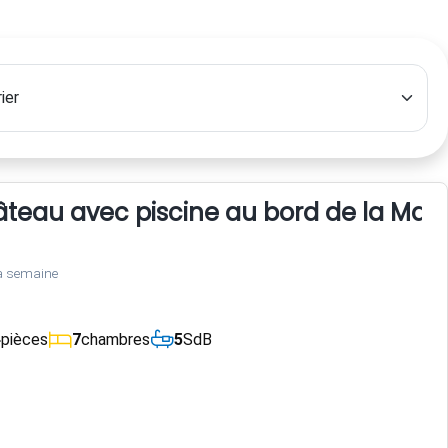
teau avec piscine au bord de la May
a semaine
4
pièces
7
chambres
5
SdB