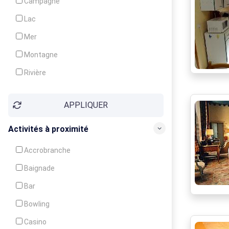
Campagne
Animation
Lac
Mer
Montagne
Rivière
Village
APPLIQUER
Ville
Activités à proximité
Accrobranche
Baignade
Bar
Bowling
Casino