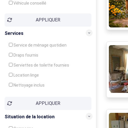
Véhicule conseillé
APPLIQUER
Services
Service de ménage quotidien
Draps fournis
Serviettes de toilette fournies
Location linge
Nettoyage inclus
Nettoyage en supplément
APPLIQUER
Garde d'enfants
Crèche
Situation de la location
Club enfants