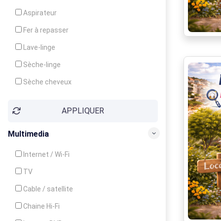
Cuisinière
Aspirateur
Four
Fer à repasser
Grille-pain
Lave-linge
Lave-vaisselle
Sèche-linge
Micro-ondes
Sèche cheveux
APPLIQUER
Multimedia
Internet / Wi-Fi
TV
Cable / satellite
Chaine Hi-Fi