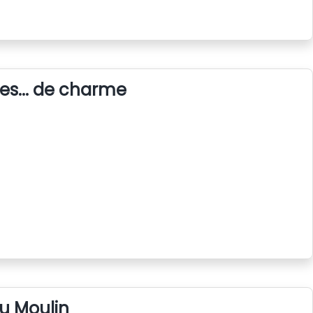
es... de charme
du Moulin