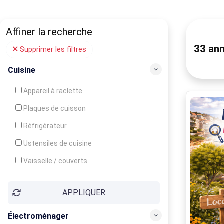
Affiner la recherche
33
ann
Supprimer les filtres
Cuisine
Appareil à raclette
Plaques de cuisson
Réfrigérateur
Ustensiles de cuisine
Vaisselle / couverts
Bouilloire
APPLIQUER
Cafetière
Congélateur
Électroménager