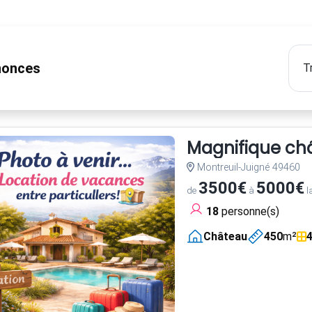
onces
Magnifique châ
Montreuil-Juigné 49460
3500€
5000€
de
à
l
18
personne(s)
Château
450
m²