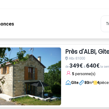
onces
Près d'ALBI, Gi
Albi 81000
349€
640€
de
à
la se
5
personne(s)
Gîte
80
m²
4
pièce