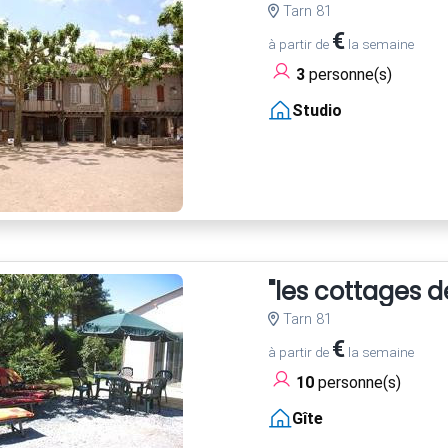
Tarn 81
€
à partir de
la semaine
3
personne(s)
Studio
"les cottages d
Tarn 81
€
à partir de
la semaine
10
personne(s)
Gîte