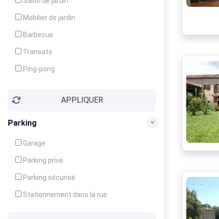
Salon de jardin
Local à ski
Mobilier de jardin
Climatisation
Barbecue
Ventilateur
Transats
Ping-pong
Baby-foot
APPLIQUER
Jeux d'enfants
Parking
Garage
Parking privé
Parking sécurisé
Stationnement dans la rue