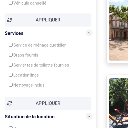
Véhicule conseillé
APPLIQUER
Services
Service de ménage quotidien
Draps fournis
Serviettes de toilette fournies
Location linge
Nettoyage inclus
Nettoyage en supplément
APPLIQUER
Garde d'enfants
Crèche
Situation de la location
Club enfants