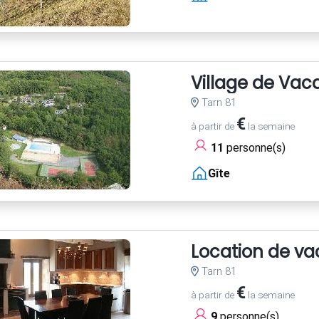
Village de Va
Tarn 81
€
à partir de
la semaine
11
personne(s)
Gîte
Location de vac
Tarn 81
€
à partir de
la semaine
9
personne(s)