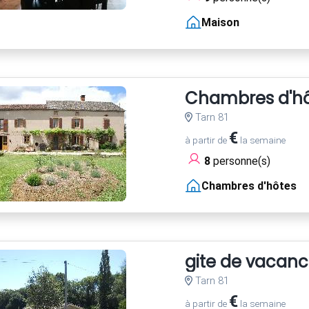
Maison
Chambres d'hôt
Tarn 81
€
à partir de
la semaine
8
personne(s)
Chambres d'hôtes
gite de vacan
Tarn 81
€
à partir de
la semaine