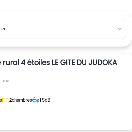
te rural 4 étoiles LE GITE DU JUDOKA
maine
s
2
chambres
1
SdB