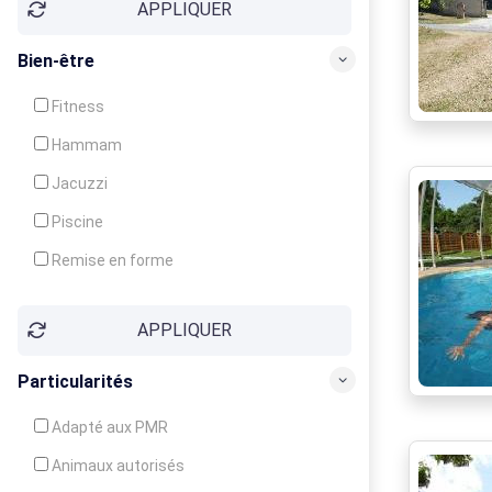
APPLIQUER
Bien-être
Fitness
Hammam
Jacuzzi
Piscine
Remise en forme
Sauna
APPLIQUER
Soins du corps
Particularités
Adapté aux PMR
Animaux autorisés