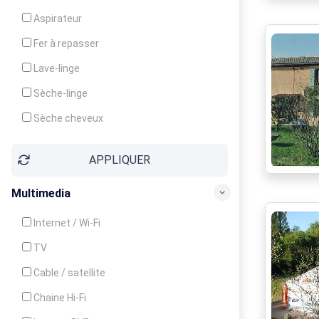
Cuisinière
Aspirateur
Four
Fer à repasser
Grille-pain
Lave-linge
Lave-vaisselle
Sèche-linge
Micro-ondes
Sèche cheveux
APPLIQUER
Multimedia
Internet / Wi-Fi
TV
Cable / satellite
Chaine Hi-Fi