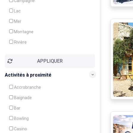
Campagne
Animation
Lac
Mer
Montagne
Rivière
Village
APPLIQUER
Ville
Activités à proximité
Accrobranche
Baignade
Bar
Bowling
Casino