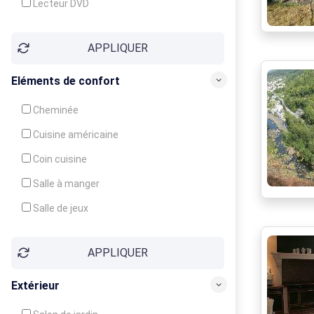
Lecteur DVD
Téléphone
APPLIQUER
Fax
Eléments de confort
Cheminée
Cuisine américaine
Coin cuisine
Salle à manger
Salle de jeux
Cour
APPLIQUER
Jardin
Balcon / Terrasse
Extérieur
Véranda