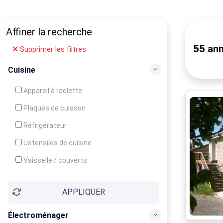
Affiner la recherche
55
ann
Supprimer les filtres
Cuisine
Appareil à raclette
Plaques de cuisson
Réfrigérateur
Ustensiles de cuisine
Vaisselle / couverts
Bouilloire
APPLIQUER
Cafetière
Congélateur
Électroménager