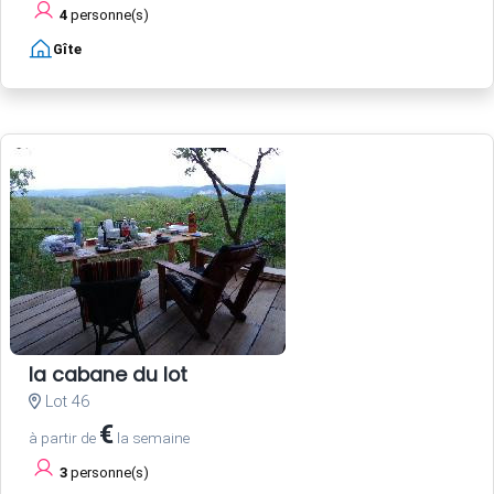
4
personne(s)
Gîte
la cabane du lot
Lot 46
€
à partir de
la semaine
3
personne(s)