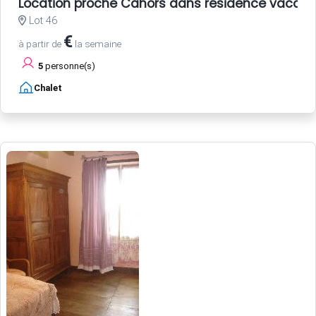
Location proche Cahors dans résidence vacan
Lot 46
€
à partir de
la semaine
5
personne(s)
Chalet