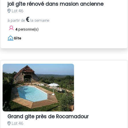
joli gîte rénové dans masion ancienne
Lot 46
€
à partir de
la semaine
4
personne(s)
Gîte
Grand gite près de Rocamadour
Lot 46