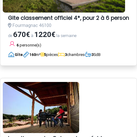
Gite classement officiel 4*, pour 2 à 6 person
Fourmagnac 46100
670€
1220€
de
à
la semaine
6
personne(s)
Gîte
160
m²
5
pièces
3
chambres
3
SdB