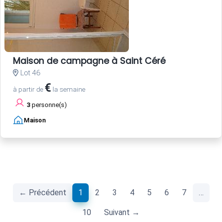
Maison de campagne à Saint Céré
Lot 46
€
à partir de
la semaine
3
personne(s)
Maison
(current)
← Précédent
1
2
3
4
5
6
7
…
10
Suivant →