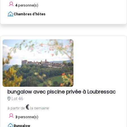
4
personne(s)
Chambres d'hôtes
bungalow avec piscine privée à Loubressac
Lot 46
€
à partir de
la semaine
3
personne(s)
Bungalow