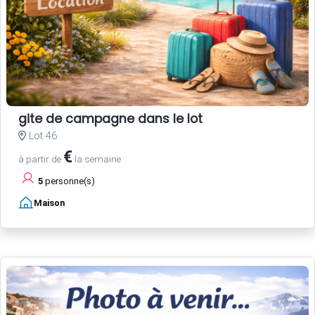
gite de campagne dans le lot
Lot 46
€
à partir de
la semaine
5
personne(s)
Maison