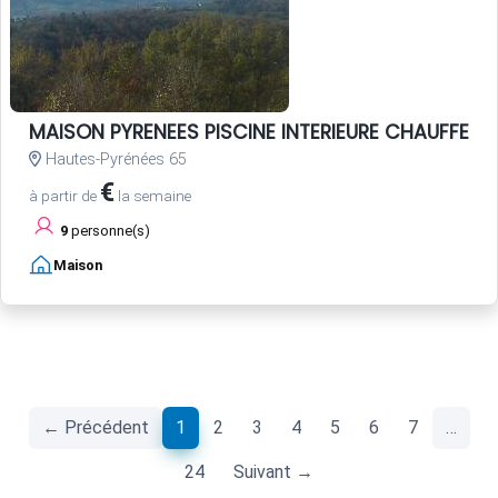
MAISON PYRENEES PISCINE INTERIEURE CHAUFFEE 
Hautes-Pyrénées 65
€
à partir de
la semaine
9
personne(s)
Maison
(current)
← Précédent
1
2
3
4
5
6
7
…
24
Suivant →