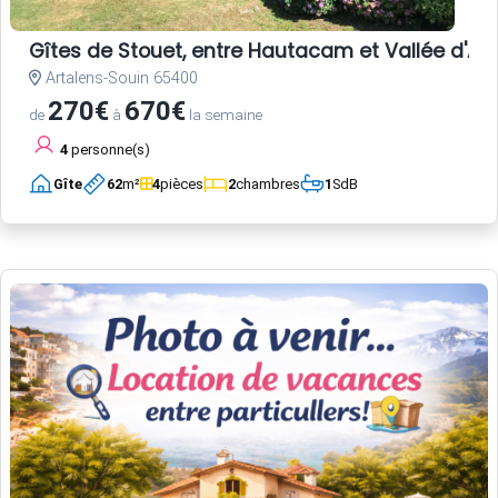
Gîtes de Stouet, entre Hautacam et Vallée d'A
Artalens-Souin 65400
270€
670€
de
à
la semaine
4
personne(s)
Gîte
62
m²
4
pièces
2
chambres
1
SdB