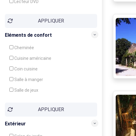
Lecteur DVD
Téléphone
APPLIQUER
Fax
Eléments de confort
Cheminée
Cuisine américaine
Coin cuisine
Salle à manger
Salle de jeux
Cour
APPLIQUER
Jardin
Balcon / Terrasse
Extérieur
Véranda