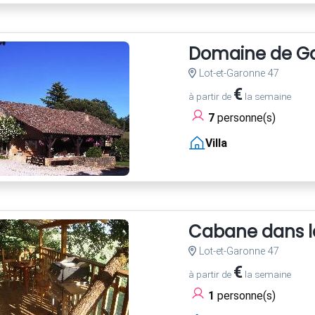
Domaine de G
Lot-et-Garonne 47
€
à partir de
la semaine
7
personne(s)
Villa
Cabane dans l
Lot-et-Garonne 47
€
à partir de
la semaine
1
personne(s)