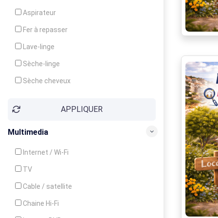
Cuisinière
Aspirateur
Four
Fer à repasser
Grille-pain
Lave-linge
Lave-vaisselle
Sèche-linge
Micro-ondes
Sèche cheveux
APPLIQUER
Multimedia
Internet / Wi-Fi
TV
Cable / satellite
Chaine Hi-Fi