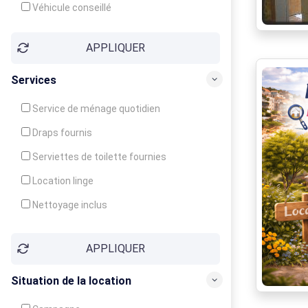
Véhicule conseillé
APPLIQUER
Services
Service de ménage quotidien
Draps fournis
Serviettes de toilette fournies
Location linge
Nettoyage inclus
Nettoyage en supplément
APPLIQUER
Garde d'enfants
Crèche
Situation de la location
Club enfants