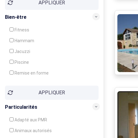
APPLIQUER
Bien-être
Fitness
Hammam
Jacuzzi
Piscine
Remise en forme
Sauna
APPLIQUER
Soins du corps
Particularités
Adapté aux PMR
Animaux autorisés