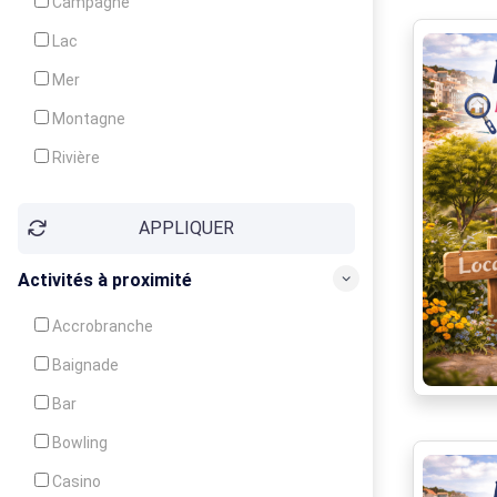
Campagne
Animation
Lac
Mer
Montagne
Rivière
Village
APPLIQUER
Ville
Activités à proximité
Accrobranche
Baignade
Bar
Bowling
Casino