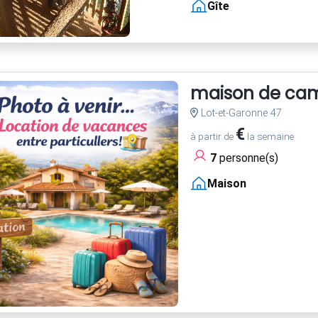
Gîte
maison de cam
Lot-et-Garonne 47
€
à partir de
la semaine
7
personne(s)
Maison