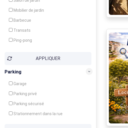
Salon de jardin
Local à ski
Mobilier de jardin
Climatisation
Barbecue
Ventilateur
Transats
Ping-pong
Baby-foot
APPLIQUER
Jeux d'enfants
Parking
Garage
Parking privé
Parking sécurisé
Stationnement dans la rue