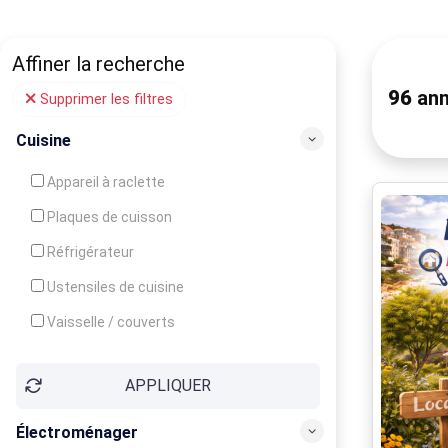
Affiner la recherche
96
ann
Supprimer les filtres
Cuisine
Appareil à raclette
Plaques de cuisson
Réfrigérateur
Ustensiles de cuisine
Vaisselle / couverts
Bouilloire
APPLIQUER
Cafetière
Congélateur
Électroménager