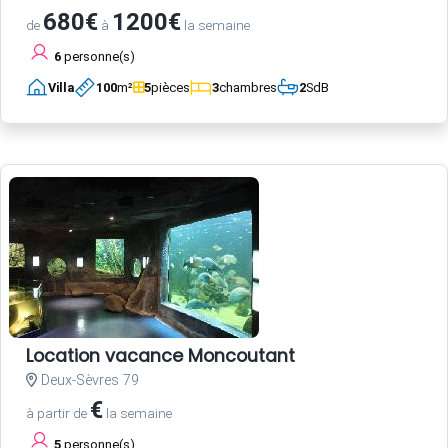
680€
1200€
de
à
la semaine
6
personne(s)
Villa
100
m²
5
pièces
3
chambres
2
SdB
Location vacance Moncoutant
Deux-Sèvres 79
€
à partir de
la semaine
5
personne(s)