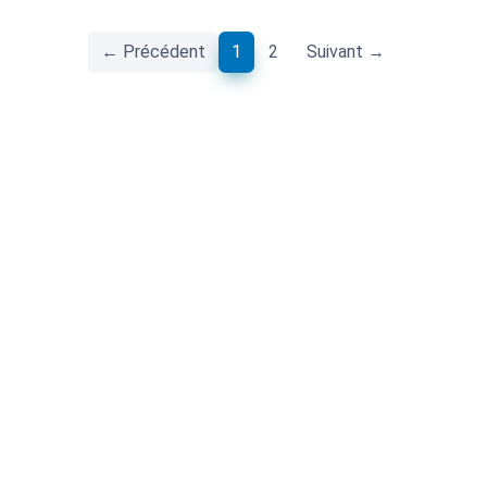
(current)
← Précédent
1
2
Suivant →