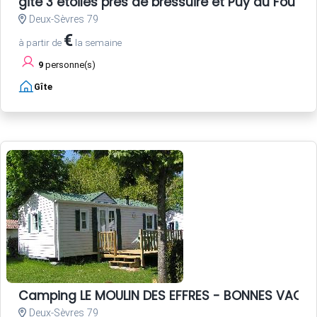
gite 3 étoiles près de bressuire et Puy du Fou
Deux-Sèvres 79
€
à partir de
la semaine
9
personne(s)
Gîte
Camping LE MOULIN DES EFFRES - BONNES VACA
Deux-Sèvres 79