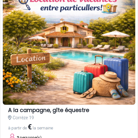
A la campagne, gîte équestre
Corrèze 19
€
à partir de
la semaine
2
personne(s)