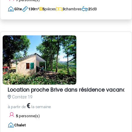
Gîte
130
m²
5
pièces
3
chambres
2
SdB
Location proche Brive dans résidence vacances 
Corrèze 19
€
à partir de
la semaine
5
personne(s)
Chalet