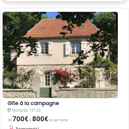
Gîte à la campagne
Nonards 19120
700€
800€
de
à
la semaine
7
personne(s)