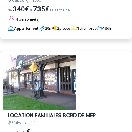
Cabourg 14390
340€
735€
de
à
la semaine
4
personne(s)
Appartement
29
m²
2
pièces
1
chambres
1
SdB
LOCATION FAMILIALES BORD DE MER
Calvados 14
€