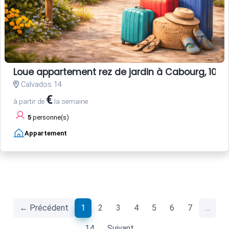
Loue appartement rez de jardin à Cabourg, 100 
Calvados 14
€
à partir de
la semaine
5
personne(s)
Appartement
(current)
← Précédent
1
2
3
4
5
6
7
…
14
Suivant →