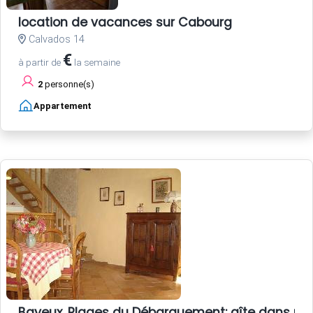
location de vacances sur Cabourg
Calvados 14
€
à partir de
la semaine
2
personne(s)
Appartement
Bayeux, Plages du Débarquement: gîte dans un