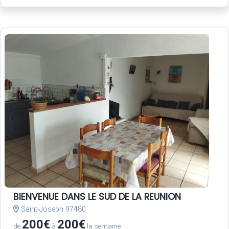
BIENVENUE DANS LE SUD DE LA REUNION
Saint-Joseph 97480
200€
200€
de
à
la semaine