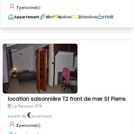
7
personne(s)
Appartement
65
m²
6
pièces
2
chambres
1
SdB
location saisonnière T2 front de mer St Pierre
La Réunion 974
€
à partir de
la semaine
2
personne(s)