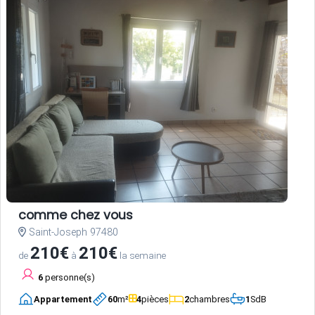
comme chez vous
Saint-Joseph 97480
210€
210€
de
à
la semaine
6
personne(s)
Appartement
60
m²
4
pièces
2
chambres
1
SdB