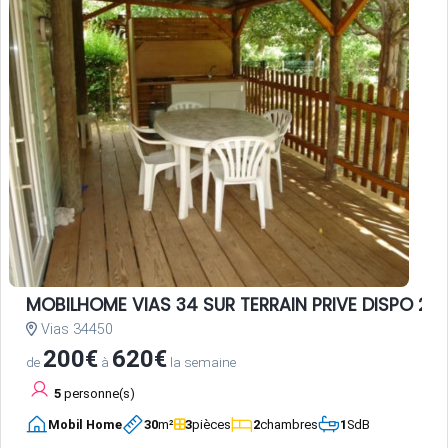
MOBILHOME VIAS 34 SUR TERRAIN PRIVE DISPO 20 
Vias 34450
200€
620€
de
à
la semaine
5
personne(s)
Mobil Home
30
m²
3
pièces
2
chambres
1
SdB