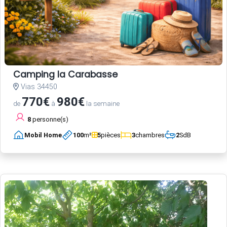
Camping la Carabasse
Vias 34450
770€
980€
de
à
la semaine
8
personne(s)
Mobil Home
100
m²
5
pièces
3
chambres
2
SdB