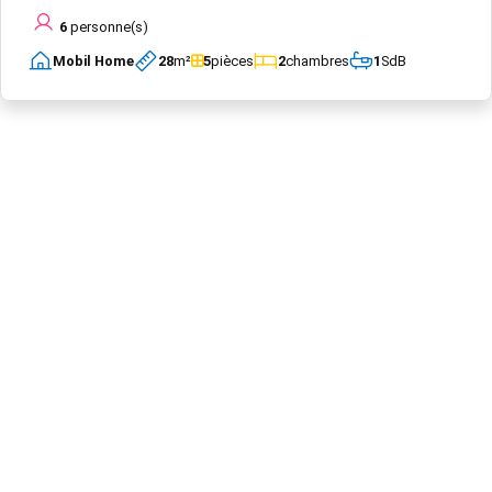
6
personne(s)
Mobil Home
28
m²
5
pièces
2
chambres
1
SdB