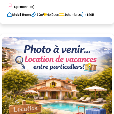
6
personne(s)
Mobil Home
30
m²
4
pièces
3
chambres
1
SdB