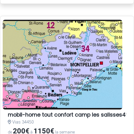
mobil-home tout confort camp les salisses4* un
Vias 34450
200€
1150€
de
à
la semaine