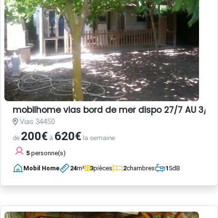
mobilhome vias bord de mer dispo 27/7 AU 3/8 E
Vias 34450
200€
620€
de
à
la semaine
5
personne(s)
Mobil Home
24
m²
3
pièces
2
chambres
1
SdB