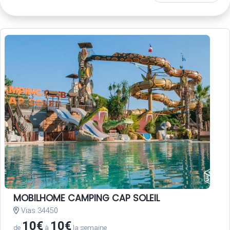
MOBILHOME CAMPING CAP SOLEIL
Vias 34450
10€
10€
de
à
la semaine