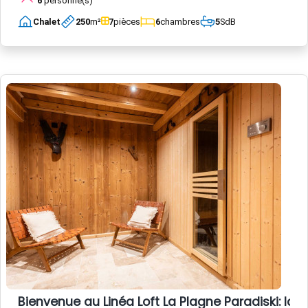
6
personne(s)
Chalet
250
m²
7
pièces
6
chambres
5
SdB
Bienvenue au Linéa Loft La Plagne Paradiski: l