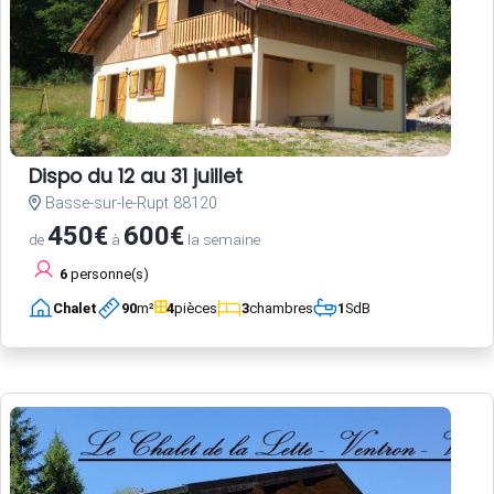
Dispo du 12 au 31 juillet
Basse-sur-le-Rupt 88120
450€
600€
de
à
la semaine
6
personne(s)
Chalet
90
m²
4
pièces
3
chambres
1
SdB