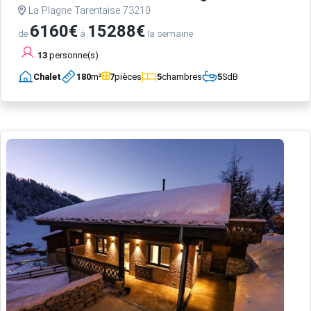
La Plagne Tarentaise 73210
6160€
15288€
de
à
la semaine
13
personne(s)
Chalet
180
m²
7
pièces
5
chambres
5
SdB