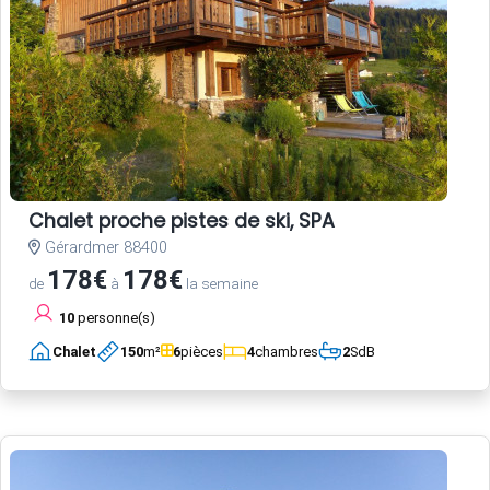
Chalet proche pistes de ski, SPA
Gérardmer 88400
178€
178€
de
à
la semaine
10
personne(s)
Chalet
150
m²
6
pièces
4
chambres
2
SdB