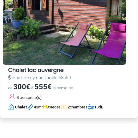
Chalet lac auvergne
Saint-Rémy-sur-Durolle 63550
300€
555€
de
à
la semaine
4
personne(s)
Chalet
43
m²
3
pièces
2
chambres
1
SdB