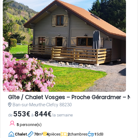
Gîte / Chalet Vosges – Proche Gérardmer – Nat
Ban-sur-Meurthe-Clefcy 88230
553€
844€
de
à
la semaine
5
personne(s)
Chalet
70
m²
4
pièces
2
chambres
1
SdB