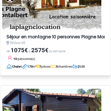
Séjour en montagne 10 personnes Plagne Monta
Rhône 69
1075€
2575€
de
à
la semaine
10
personne(s)
Chalet
170
m²
7
pièces
5
chambres
2
SdB