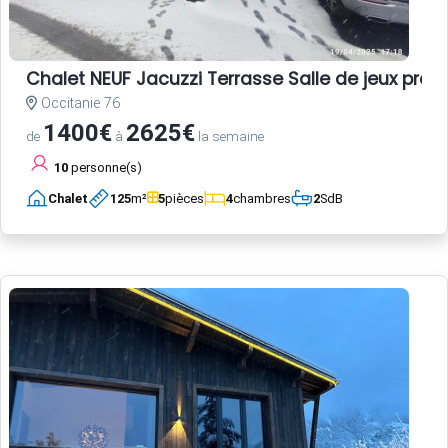
Chalet NEUF Jacuzzi Terrasse Salle de jeux pro
Occitanie 76
1400€
2625€
de
à
la semaine
10
personne(s)
Chalet
125
m²
5
pièces
4
chambres
2
SdB