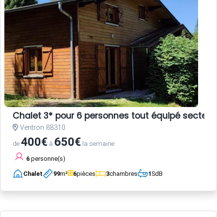
Chalet 3* pour 6 personnes tout équipé secteur
Ventron 88310
400€
650€
de
à
la semaine
6
personne(s)
Chalet
99
m²
6
pièces
3
chambres
1
SdB