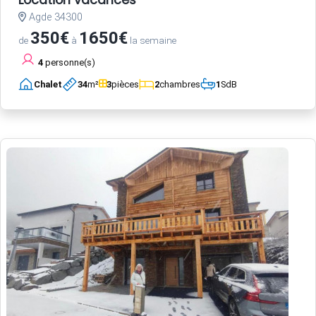
Agde 34300
350€
1650€
de
à
la semaine
4
personne(s)
Chalet
34
m²
3
pièces
2
chambres
1
SdB