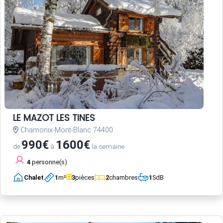
LE MAZOT LES TINES
Chamonix-Mont-Blanc 74400
990€
1600€
de
à
la semaine
4
personne(s)
Chalet
1
m²
3
pièces
2
chambres
1
SdB