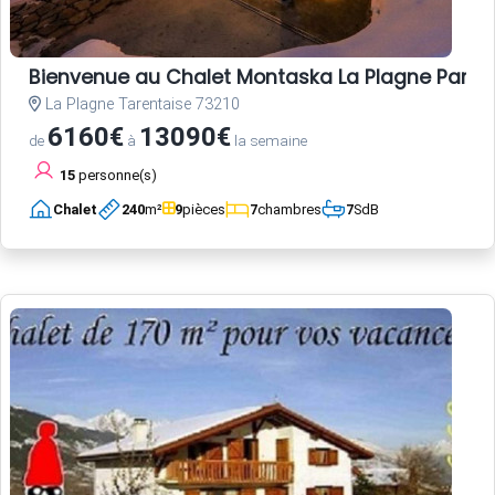
Bienvenue au Chalet Montaska La Plagne Paradis
La Plagne Tarentaise 73210
6160€
13090€
de
à
la semaine
15
personne(s)
Chalet
240
m²
9
pièces
7
chambres
7
SdB