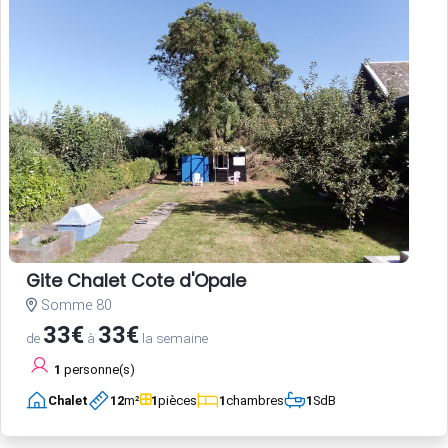
Gite Chalet Cote d'Opale
Somme 80
33€
33€
de
à
la semaine
1
personne(s)
Chalet
12
m²
1
pièces
1
chambres
1
SdB