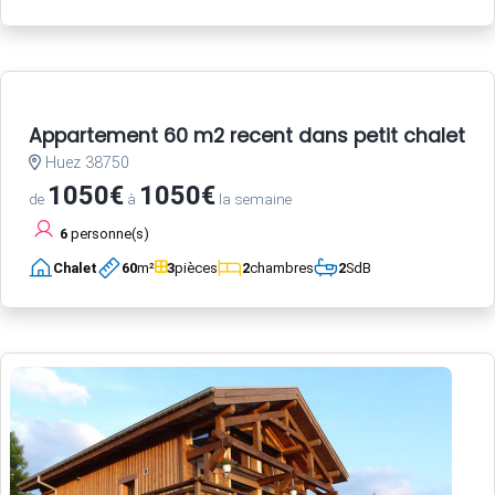
Appartement 60 m2 recent dans petit chalet a 
Huez 38750
1050€
1050€
de
à
la semaine
6
personne(s)
Chalet
60
m²
3
pièces
2
chambres
2
SdB