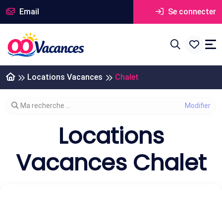
Email
Se connecter
Locations Vacances
Chalet
Modifier votre recherche
Ma recherche ...
Locations
Vacances Chalet