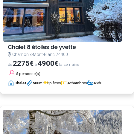
Chalet 8 étoiles de yvette
Chamonix-Mont-Blanc 74400
2275€
4900€
de
à
la semaine
8
personne(s)
Chalet
500
m²
5
pièces
4
chambres
4
SdB