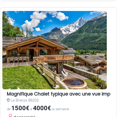
Magnifique Chalet typique avec une vue impec
La Bresse 88250
1500€
4000€
de
à
la semaine