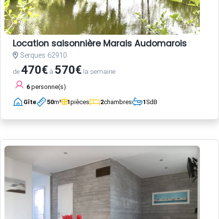
Location saisonnière Marais Audomarois
Serques 62910
470€
570€
de
à
la semaine
6
personne(s)
Gîte
50
m²
1
pièces
2
chambres
1
SdB