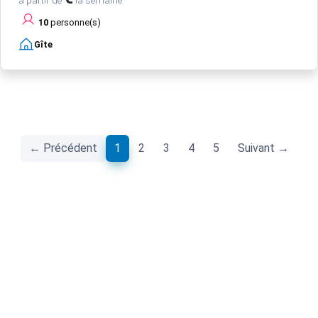
à partir de
la semaine
10
personne(s)
Gîte
(current)
← Précédent
1
2
3
4
5
Suivant →