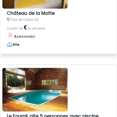
Château de la Motte
Pas-de-Calais 62
€
à partir de
la semaine
3
personne(s)
Gîte
Le Fournil, gite 5 personnes avec piscine