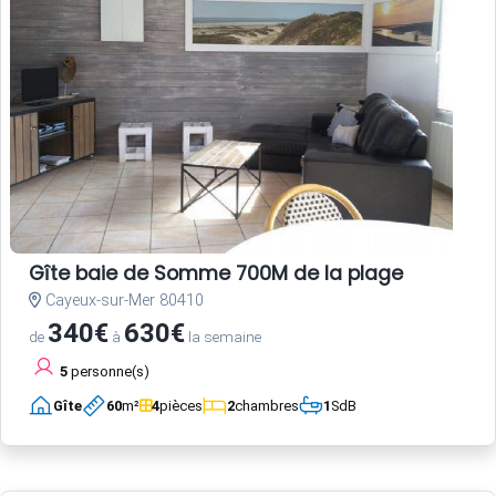
Gîte baie de Somme 700M de la plage
Cayeux-sur-Mer 80410
340€
630€
de
à
la semaine
5
personne(s)
Gîte
60
m²
4
pièces
2
chambres
1
SdB