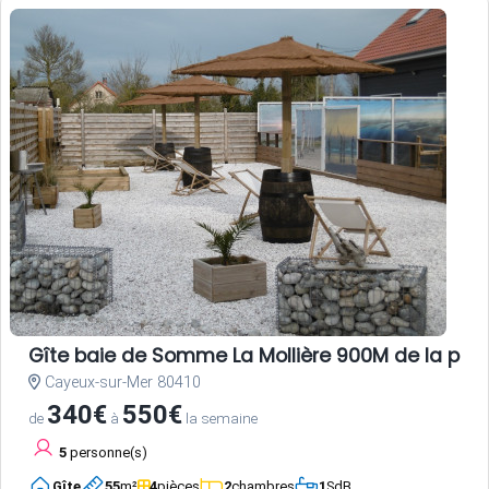
Gîte baie de Somme La Mollière 900M de la pla
Cayeux-sur-Mer 80410
340€
550€
de
à
la semaine
5
personne(s)
Gîte
55
m²
4
pièces
2
chambres
1
SdB