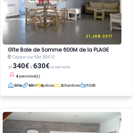
Gîte Baie de Somme 600M de la PLAGE
Cayeux-sur-Mer 80410
340€
630€
de
à
la semaine
4
personne(s)
Gîte
60
m²
4
pièces
2
chambres
1
SdB