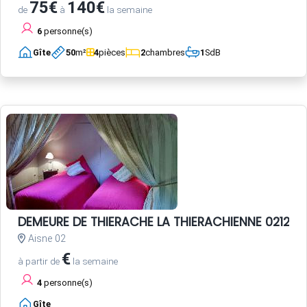
75€
140€
de
à
la semaine
6
personne(s)
Gîte
50
m²
4
pièces
2
chambres
1
SdB
DEMEURE DE THIERACHE LA THIERACHIENNE 02120
Aisne 02
€
à partir de
la semaine
4
personne(s)
Gîte