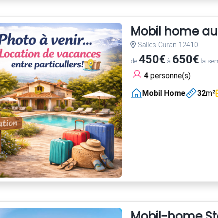
Mobil home au
Salles-Curan 12410
450€
650€
de
à
la se
4
personne(s)
Mobil Home
32
m²
Mobil-home St