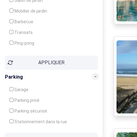
Salon de jardin
Local à ski
Mobilier de jardin
Climatisation
Barbecue
Ventilateur
Transats
Ping-pong
Baby-foot
APPLIQUER
Jeux d'enfants
Parking
Garage
Parking privé
Parking sécurisé
Stationnement dans la rue