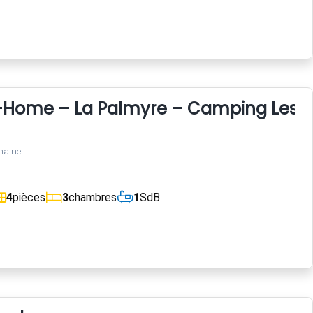
l-Home – La Palmyre – Camping Les C
maine
4
pièces
3
chambres
1
SdB