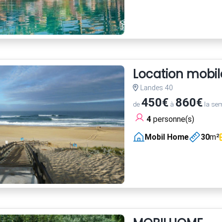
Location mob
Landes 40
450€
860€
de
à
la se
4
personne(s)
Mobil Home
30
m²