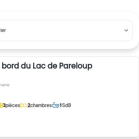
 bord du Lac de Pareloup
maine
3
pièces
2
chambres
1
SdB