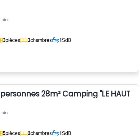
maine
3
pièces
3
chambres
1
SdB
personnes 28m² Camping "LE HAUT VE
maine
5
pièces
2
chambres
1
SdB