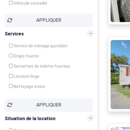
Véhicule conseillé
APPLIQUER
Services
Service de ménage quotidien
Draps fournis
Serviettes de toilette fournies
Location linge
Nettoyage inclus
Nettoyage en supplément
APPLIQUER
Garde d'enfants
Crèche
Situation de la location
Club enfants