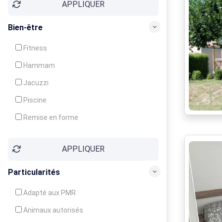
APPLIQUER
Bien-être
Fitness
Hammam
Jacuzzi
Piscine
Remise en forme
Sauna
APPLIQUER
Soins du corps
Particularités
Adapté aux PMR
Animaux autorisés