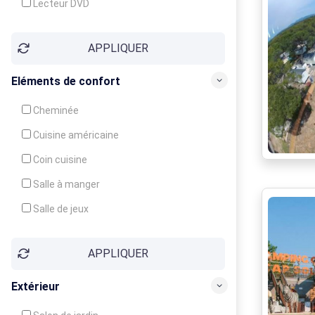
Lecteur DVD
Téléphone
APPLIQUER
Fax
Eléments de confort
Cheminée
Cuisine américaine
Coin cuisine
Salle à manger
Salle de jeux
Cour
APPLIQUER
Jardin
Balcon / Terrasse
Extérieur
Véranda