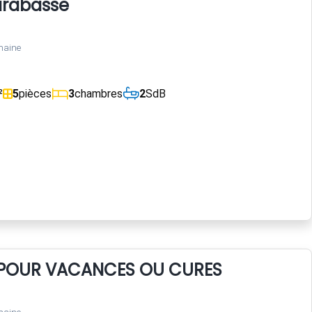
arabasse
maine
²
5
pièces
3
chambres
2
SdB
X POUR VACANCES OU CURES