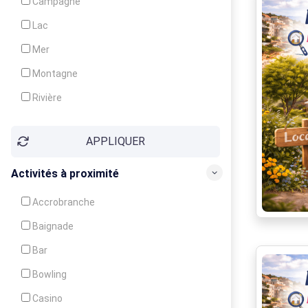
Campagne
Animation
Lac
Mer
Montagne
Rivière
Village
APPLIQUER
Ville
Activités à proximité
Accrobranche
Baignade
Bar
Bowling
Casino