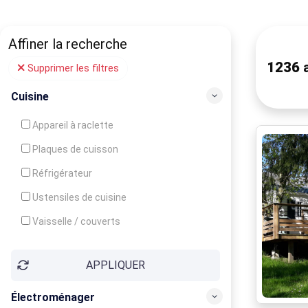
Affiner la recherche
1236
a
Supprimer les filtres
Cuisine
Appareil à raclette
Plaques de cuisson
Réfrigérateur
Ustensiles de cuisine
Vaisselle / couverts
Bouilloire
APPLIQUER
Cafetière
Congélateur
Électroménager