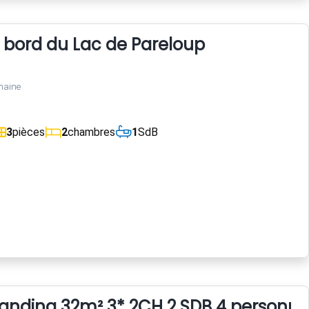
 bord du Lac de Pareloup
maine
3
pièces
2
chambres
1
SdB
anding 32m² 3* 2CH 2 SDB 4 personne