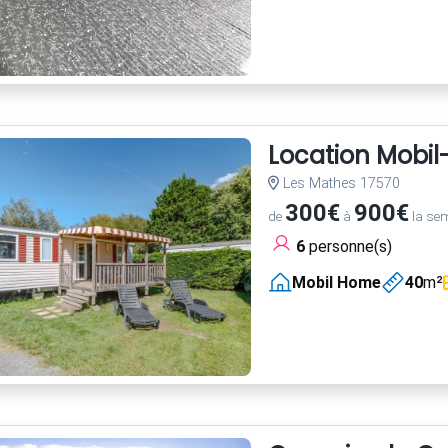
Location Mobi
Les Mathes 17570
300€
900€
de
à
la se
6
personne(s)
Mobil Home
40
m²