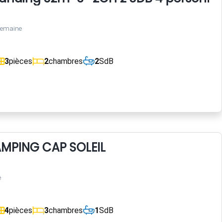
semaine
3
pièces
2
chambres
2
SdB
MPING CAP SOLEIL
e
4
pièces
3
chambres
1
SdB