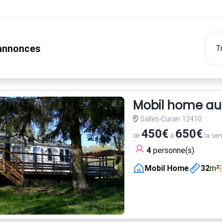
nnonces
Mobil home au
Salles-Curan 12410
450€
650€
de
à
la se
4
personne(s)
Mobil Home
32
m²