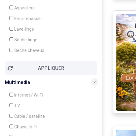
Cuisinière
Aspirateur
Four
Fer à repasser
Grille-pain
Lave-linge
Lave-vaisselle
Sèche-linge
Micro-ondes
Sèche cheveux
APPLIQUER
Multimedia
Internet / Wi-Fi
TV
Cable / satellite
Chaine Hi-Fi