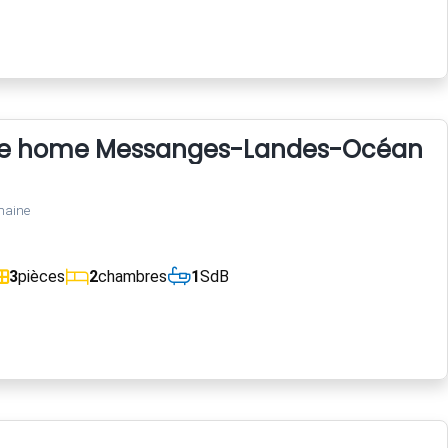
ile home Messanges-Landes-Océan
maine
3
pièces
2
chambres
1
SdB