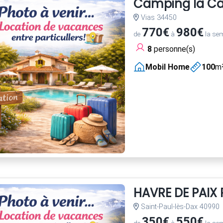
Camping la C
Vias 34450
770€
980€
de
à
la se
8
personne(s)
Mobil Home
100
m
HAVRE DE PAI
Saint-Paul-lès-Dax 40990
350€
550€