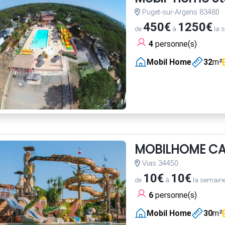
Puget-sur-Argens 83480
450€
1250€
de
à
la 
4
personne(s)
Mobil Home
32
m²
MOBILHOME CA
Vias 34450
10€
10€
de
à
la semain
6
personne(s)
Mobil Home
30
m²