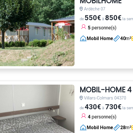
MOBILHOME
Ardèche 07
550€
850€
de
à
la se
5
personne(s)
Mobil Home
40
m²
MOBIL-HOME 4 
Villars-Colmars 04370
430€
730€
de
à
la se
4
personne(s)
Mobil Home
28
m²