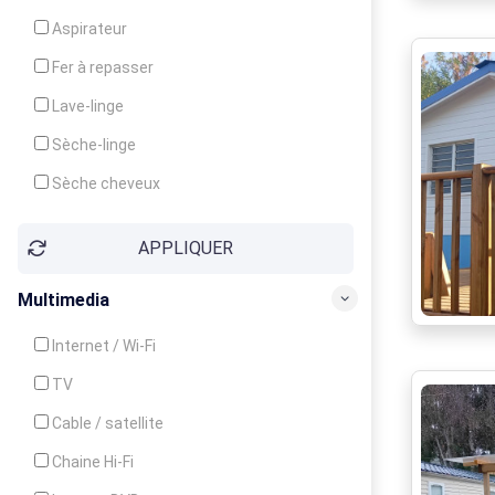
Cuisinière
Aspirateur
Four
Fer à repasser
Grille-pain
Lave-linge
Lave-vaisselle
Sèche-linge
Micro-ondes
Sèche cheveux
APPLIQUER
Multimedia
Internet / Wi-Fi
TV
Cable / satellite
Chaine Hi-Fi