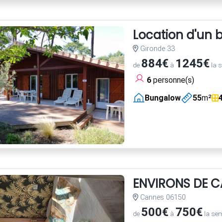
Location d'un 
Gironde 33
884€
1245€
de
à
la 
6
personne(s)
Bungalow
55
m²
ENVIRONS DE C
Cannes 06150
500€
750€
de
à
la se