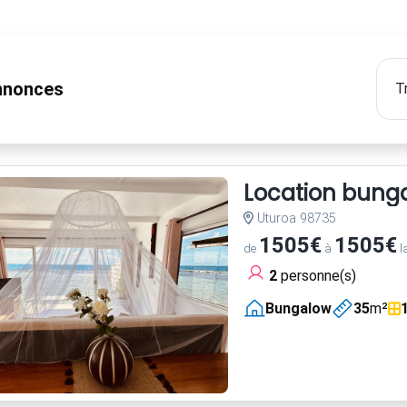
nonces
Location bungal
Uturoa 98735
1505€
1505€
de
à
l
2
personne(s)
Bungalow
35
m²