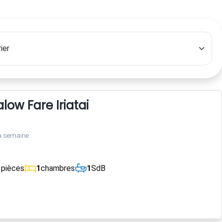
ow Fare Iriatai
a semaine
1
pièces
1
chambres
1
SdB