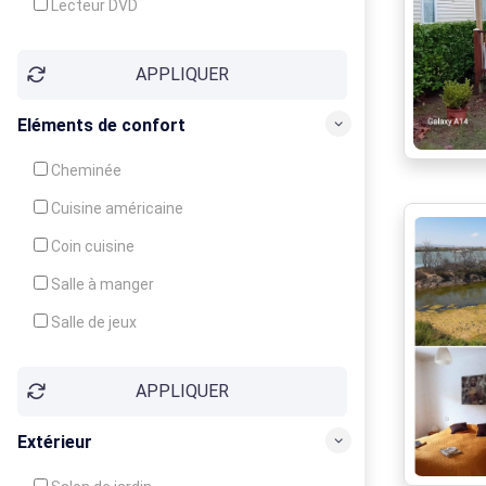
Lecteur DVD
Téléphone
APPLIQUER
Fax
Eléments de confort
Cheminée
Cuisine américaine
Coin cuisine
Salle à manger
Salle de jeux
Cour
APPLIQUER
Jardin
Balcon / Terrasse
Extérieur
Véranda