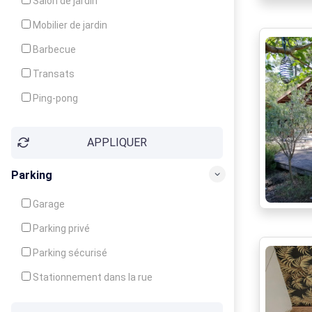
Salon de jardin
Local à ski
Mobilier de jardin
Climatisation
Barbecue
Ventilateur
Transats
Ping-pong
Baby-foot
APPLIQUER
Jeux d'enfants
Parking
Garage
Parking privé
Parking sécurisé
Stationnement dans la rue