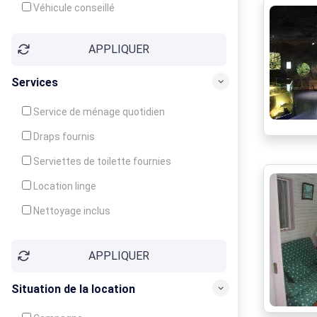
Véhicule conseillé
APPLIQUER
Services
Service de ménage quotidien
Draps fournis
Serviettes de toilette fournies
Location linge
Nettoyage inclus
Nettoyage en supplément
APPLIQUER
Garde d'enfants
Crèche
Situation de la location
Club enfants