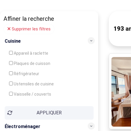
Affiner la recherche
193
an
Supprimer les filtres
Cuisine
Appareil à raclette
Plaques de cuisson
Réfrigérateur
Ustensiles de cuisine
Vaisselle / couverts
Bouilloire
APPLIQUER
Cafetière
Congélateur
Électroménager