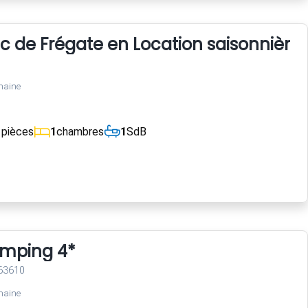
 de Frégate en Location saisonnière.
maine
1
pièces
1
chambres
1
SdB
mping 4*
 63610
maine