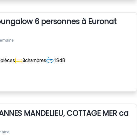
bungalow 6 personnes à Euronat
semaine
4
pièces
3
chambres
1
SdB
ANNES MANDELIEU, COTTAGE MER calme
maine