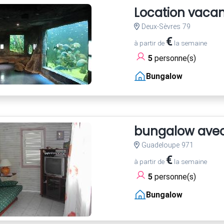
Location vaca
Deux-Sèvres 79
€
à partir de
la semaine
5
personne(s)
Bungalow
bungalow avec 
Guadeloupe 971
€
à partir de
la semaine
5
personne(s)
Bungalow