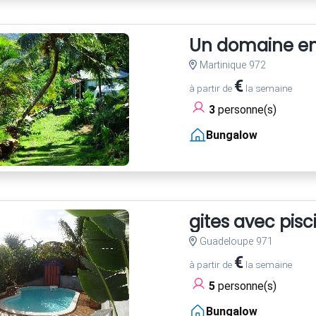
Un domaine ent
Martinique 972
€
à partir de
la semaine
3
personne(s)
Bungalow
gites avec pis
Guadeloupe 971
€
à partir de
la semaine
5
personne(s)
Bungalow