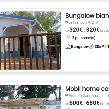
Bungalow blanc
Le François 97240
320€
320€
de
à
la se
2
personne(s)
Bungalow
30
m²
Mobil home ca
Besse-et-Saint-Anastaise
600€
680€
de
à
la se