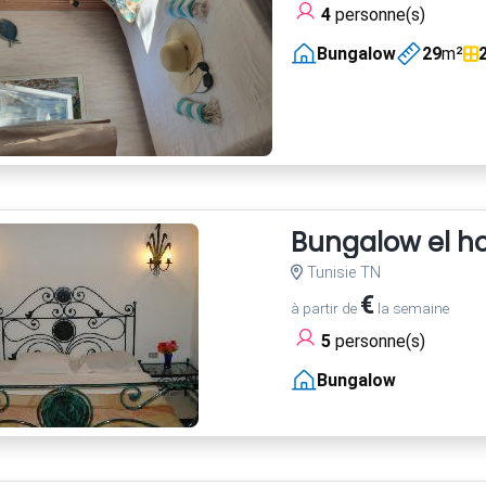
4
personne(s)
Bungalow
29
m²
Bungalow el h
Tunisie TN
€
à partir de
la semaine
5
personne(s)
Bungalow