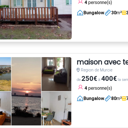
4
personne(s)
Bungalow
30
m²
maison avec te
Region de Murcie
250€
400€
de
à
la se
4
personne(s)
Bungalow
80
m²