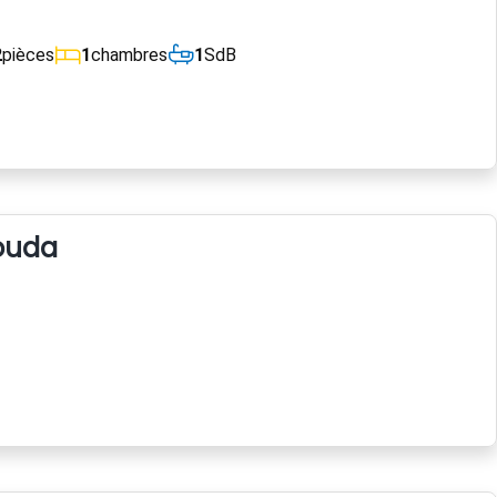
2
pièces
1
chambres
1
SdB
ouda