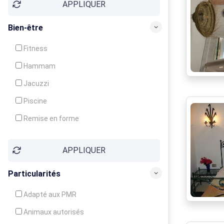
APPLIQUER
Bien-être
Fitness
Hammam
Jacuzzi
Piscine
Remise en forme
Sauna
APPLIQUER
Soins du corps
Particularités
Adapté aux PMR
Animaux autorisés