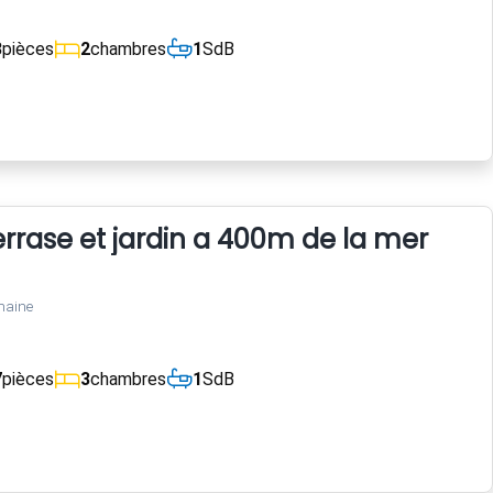
3
pièces
2
chambres
1
SdB
rrase et jardin a 400m de la mer
maine
7
pièces
3
chambres
1
SdB