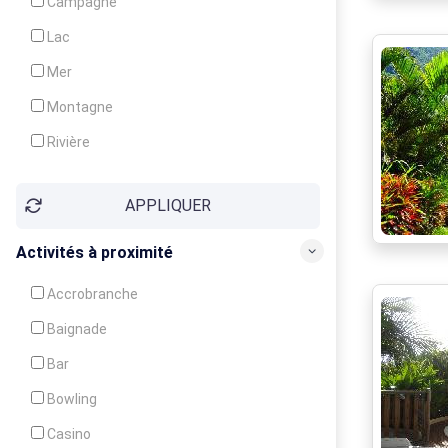
Campagne
Animation
Lac
Mer
Montagne
Rivière
Village
APPLIQUER
Ville
Activités à proximité
Accrobranche
Baignade
Bar
Bowling
Casino