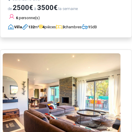
2500€
3500€
de
à
la semaine
6
personne(s)
Villa
132
m²
4
pièces
3
chambres
1
SdB