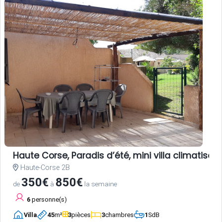
Haute Corse, Paradis d’été, mini villa climati
Haute-Corse 2B
350€
850€
de
à
la semaine
6
personne(s)
Villa
45
m²
3
pièces
3
chambres
1
SdB