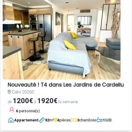
Nouveauté ! T4 dans Les Jardins de Cardellu a
Calvi 20260
1200€
1920€
de
à
la semaine
6
personne(s)
Appartement
82
m²
4
pièces
3
chambres
1
SdB