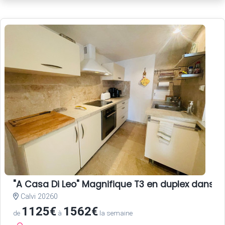
"A Casa Di Leo" Magnifique T3 en duplex dans 
Calvi 20260
1125€
1562€
de
à
la semaine