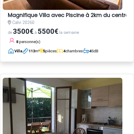
Magnifique Villa avec Piscine à 2km du centre-vi
Calvi 20260
3500€
5500€
de
à
la semaine
8
personne(s)
Villa
113
m²
5
pièces
4
chambres
4
SdB