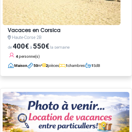
Vacaces en Corsica
Haute-Corse 2B
400€
550€
de
à
la semaine
4
personne(s)
Maison
50
m²
2
pièces
1
chambres
1
SdB