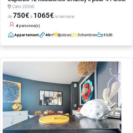
Calvi 20260
750€
1065€
de
à
la semaine
4
personne(s)
Appartement
40
m²
2
pièces
1
chambres
1
SdB