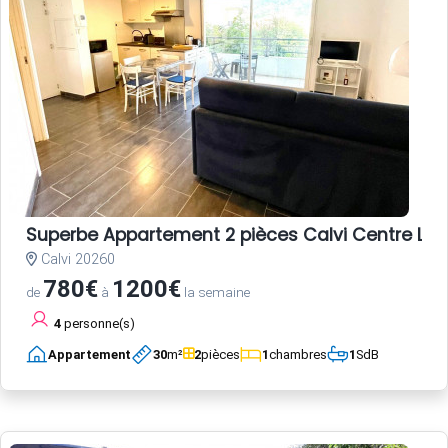
Superbe Appartement 2 pièces Calvi Centre L08
Calvi 20260
780€
1200€
de
à
la semaine
4
personne(s)
Appartement
30
m²
2
pièces
1
chambres
1
SdB