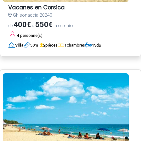
Vacanes en Corsica
Ghisonaccia 20240
400€
550€
de
à
la semaine
4
personne(s)
Villa
50
m²
2
pièces
1
chambres
1
SdB