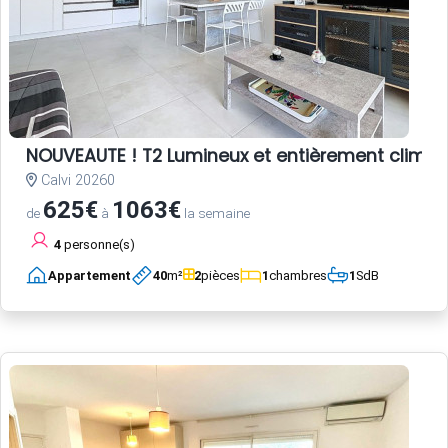
NOUVEAUTE ! T2 Lumineux et entièrement climat
Calvi 20260
625€
1063€
de
à
la semaine
4
personne(s)
Appartement
40
m²
2
pièces
1
chambres
1
SdB