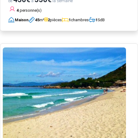
de
à
la semaine
4
personne(s)
Maison
45
m²
2
pièces
1
chambres
1
SdB