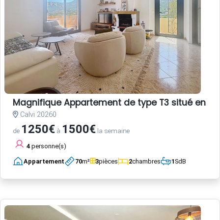
Magnifique Appartement de type T3 situé en Hau
Calvi 20260
1250€
1500€
de
à
la semaine
4
personne(s)
Appartement
70
m²
3
pièces
2
chambres
1
SdB