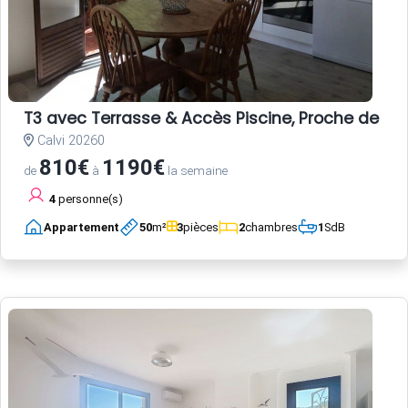
T3 avec Terrasse & Accès Piscine, Proche de la 
Calvi 20260
810€
1190€
de
à
la semaine
4
personne(s)
Appartement
50
m²
3
pièces
2
chambres
1
SdB