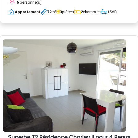
6
personne(s)
Appartement
72
m²
3
pièces
2
chambres
1
SdB
Superbe T2 Résidence Charley II pour 4 Personne