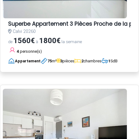
Superbe Appartement 3 Pièces Proche de la pl
Calvi 20260
1560€
1800€
de
à
la semaine
4
personne(s)
Appartement
75
m²
3
pièces
2
chambres
1
SdB