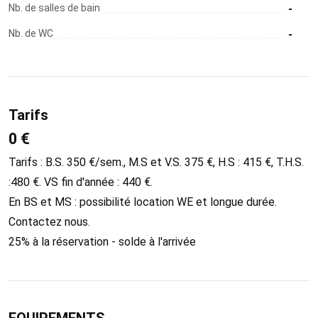
Nb. de salles de bain
-
Nb. de WC
-
Tarifs
0 €
Tarifs : B.S. 350 €/sem., M.S et V.S. 375 €, H.S : 415 €, T.H.S.
:480 €. VS fin d'année : 440 €.
En BS et MS : possibilité location WE et longue durée.
Contactez nous.
25% à la réservation - solde à l'arrivée
EQUIPEMENTS