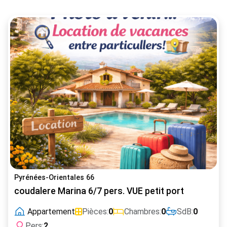
Pyrénées-Orientales 66
coudalere Marina 6/7 pers. VUE petit port
Appartement
Pièces:
0
Chambres:
0
SdB:
0
Pers:
2