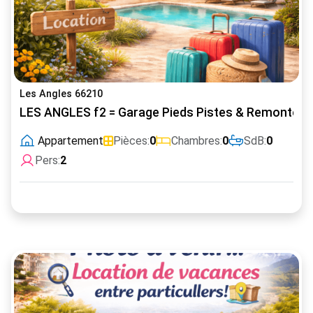
Les Angles 66210
LES ANGLES f2 = Garage Pieds Pistes & Remontées
Appartement
Pièces:
0
Chambres:
0
SdB:
0
Pers:
2