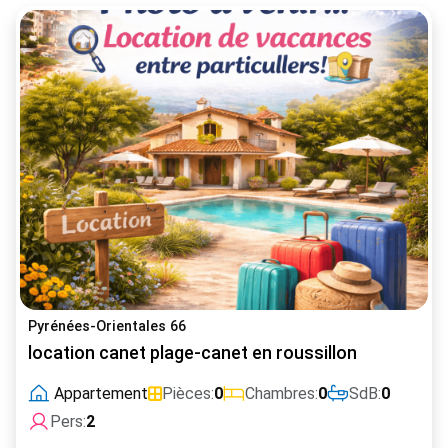
Pyrénées-Orientales 66
location canet plage-canet en roussillon
Appartement
Pièces:
0
Chambres:
0
SdB:
0
Pers:
2