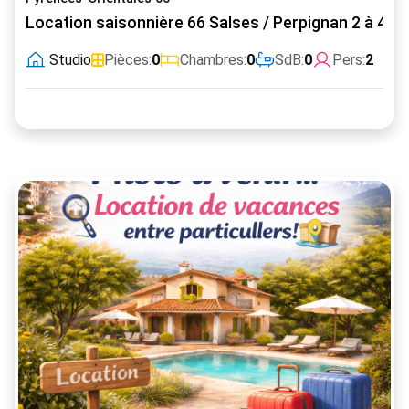
Location saisonnière 66 Salses / Perpignan 2 à 4 p
Studio
Pièces:
0
Chambres:
0
SdB:
0
Pers:
2