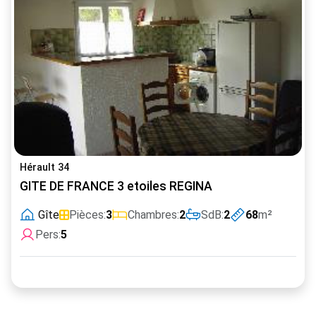
Hérault 34
GITE DE FRANCE 3 etoiles REGINA
Gîte
Pièces:
3
Chambres:
2
SdB:
2
68
m²
Pers:
5