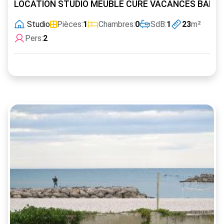
LOCATION STUDIO MEUBLE CURE VACANCES BALAR
Studio
Pièces:
1
Chambres:
0
SdB:
1
23
m²
Pers:
2