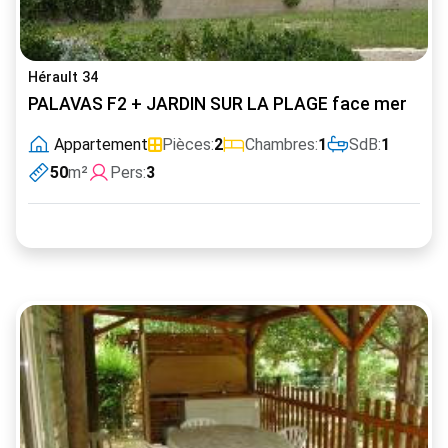
Hérault 34
PALAVAS F2 + JARDIN SUR LA PLAGE face mer
Appartement
Pièces:
2
Chambres:
1
SdB:
1
50
m²
Pers:
3