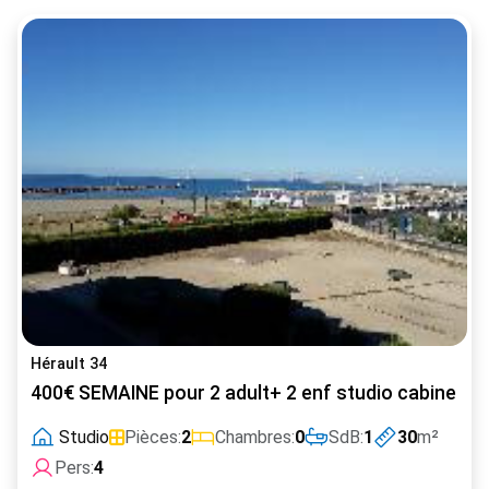
Hérault 34
400€ SEMAINE pour 2 adult+ 2 enf studio cabine W
Studio
Pièces:
2
Chambres:
0
SdB:
1
30
m²
Pers:
4