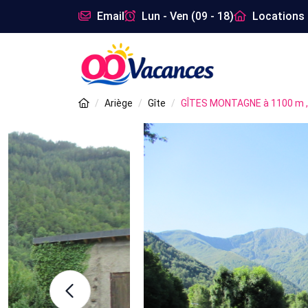
Email
Lun - Ven (09 - 18)
Locations 
Ariège
Gîte
GÎTES MONTAGNE à 1100 m ,