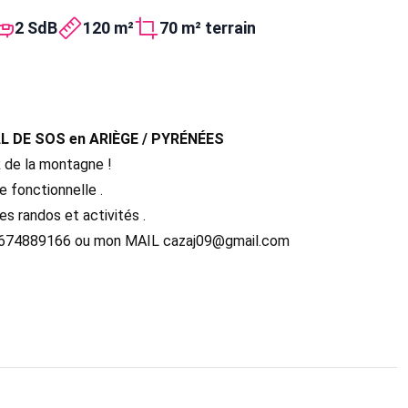
2 SdB
120 m²
70 m² terrain
AL DE SOS en ARIÈGE / PYRÉNÉES
e la montagne !
 fonctionnelle .
s randos et activités .
: 0674889166 ou mon MAIL cazaj09@gmail.com