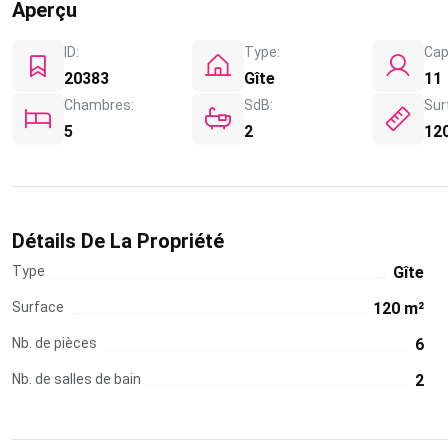
Aperçu
ID:
Type:
Cap
20383
Gîte
11
Chambres:
SdB:
Sur
5
2
12
Détails De La Propriété
Type
Gîte
Surface
120 m²
Nb. de pièces
6
Nb. de salles de bain
2