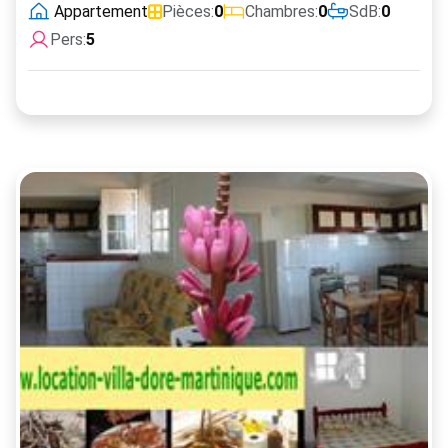
Appartement
Pièces:
0
Chambres:
0
SdB:
0
Pers:
5