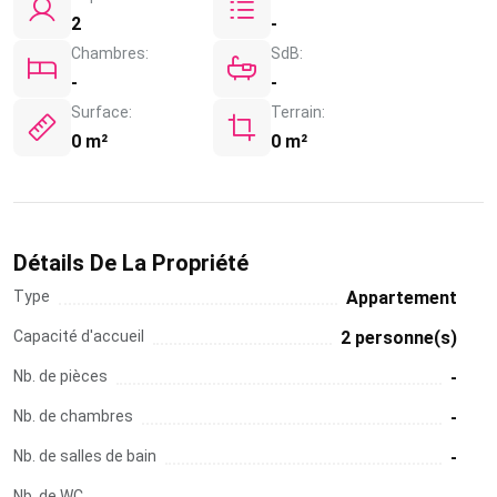
2
-
Chambres:
SdB:
-
-
Surface:
Terrain:
0 m²
0 m²
Détails De La Propriété
Type
Appartement
Capacité d'accueil
2 personne(s)
Nb. de pièces
-
Nb. de chambres
-
Nb. de salles de bain
-
Nb. de WC