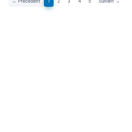
(current)
← Précédent
1
2
3
4
5
Suivant →