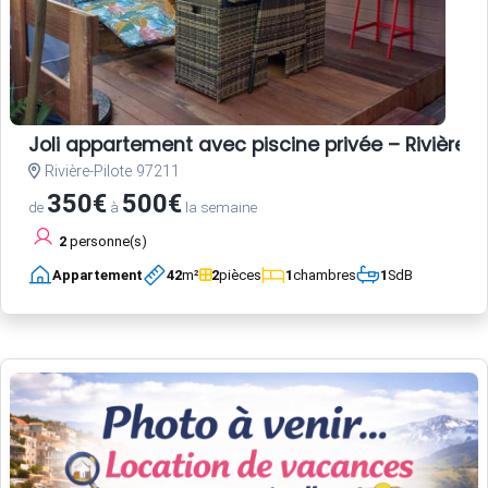
Joli appartement avec piscine privée – Rivière-P
Rivière-Pilote 97211
350€
500€
de
à
la semaine
2
personne(s)
Appartement
42
m²
2
pièces
1
chambres
1
SdB