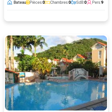
Bateau
Pièces:
0
Chambres:
0
SdB:
0
Pers:
9