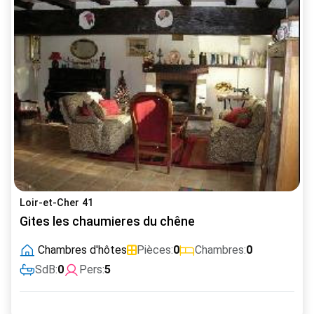
Loir-et-Cher 41
Gites les chaumieres du chêne
Chambres d'hôtes
Pièces:
0
Chambres:
0
SdB:
0
Pers:
5