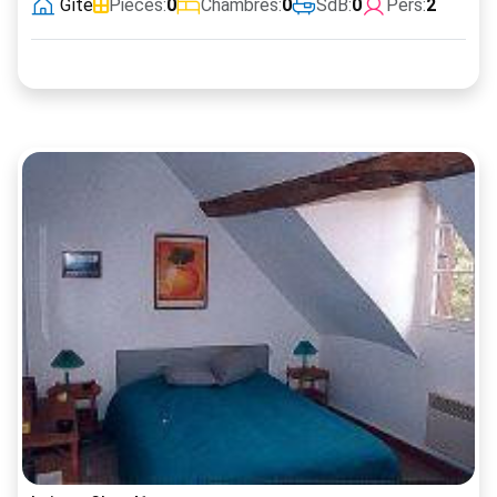
Gîte
Pièces:
0
Chambres:
0
SdB:
0
Pers:
2