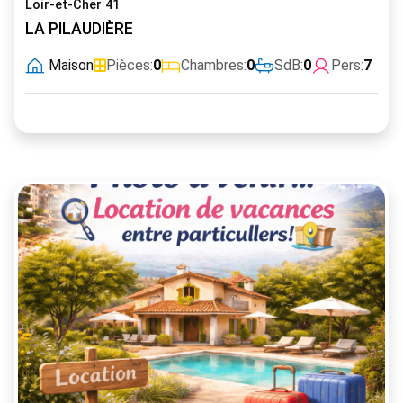
Loir-et-Cher 41
LA PILAUDIÈRE
Maison
Pièces:
0
Chambres:
0
SdB:
0
Pers:
7