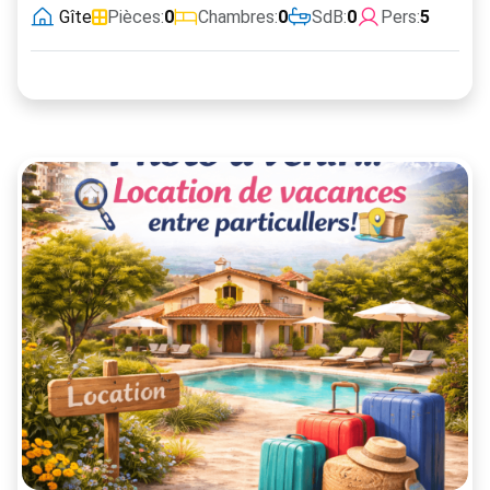
Gîte
Pièces:
0
Chambres:
0
SdB:
0
Pers:
5