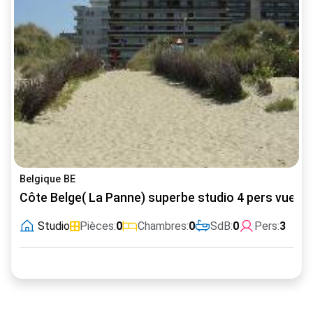
Belgique BE
Côte Belge( La Panne) superbe studio 4 pers vue m
Studio
Pièces:
0
Chambres:
0
SdB:
0
Pers:
3