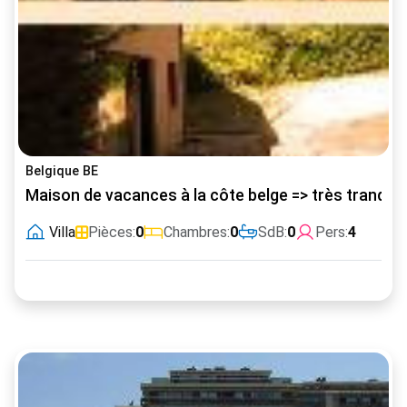
Belgique BE
Maison de vacances à la côte belge => très tranquil
Villa
Pièces:
0
Chambres:
0
SdB:
0
Pers:
4