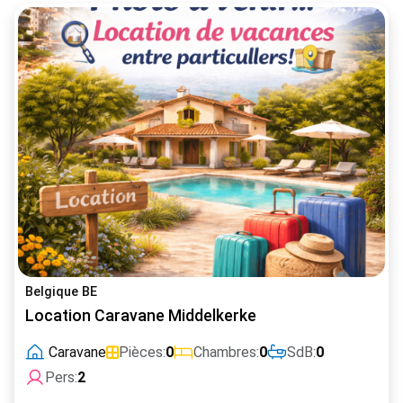
Belgique BE
Location Caravane Middelkerke
Caravane
Pièces:
0
Chambres:
0
SdB:
0
Pers:
2