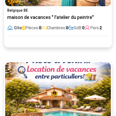
Belgique BE
maison de vacances " l'atelier du peintre"
Gîte
Pièces:
0
Chambres:
0
SdB:
0
Pers:
2