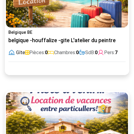
Belgique BE
belgique -houffalize -gite L'atelier du peintre
Gîte
Pièces:
0
Chambres:
0
SdB:
0
Pers:
7