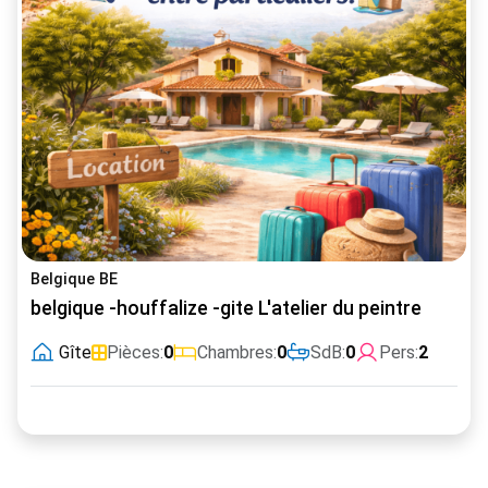
Belgique BE
belgique -houffalize -gite L'atelier du peintre
Gîte
Pièces:
0
Chambres:
0
SdB:
0
Pers:
2