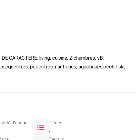
S
ARACTERE, living, cuisine, 2 chambres, sB,
eux équestres, pedestres, nautiques, aquatiques,pêche ski,
acité d'accueil
Pièces:
-
face:
Terrain: