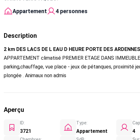
Appartement
4 personnes
Description
2 km DES LACS DE L EAU D HEURE PORTE DES ARDENNE
APPARTEMENT climatisé PREMIER ETAGE DANS IMMEUBLE DE C
parking,chauffage, vue place - jeux de pétanques, proximité j
plongée . Animaux non admis
Aperçu
ID:
Type:
Cap
3721
Appartement
4
Chambres:
SdB:
Sur