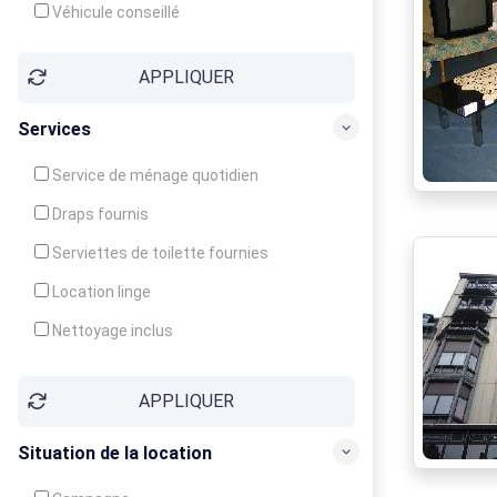
Véhicule conseillé
APPLIQUER
Services
Service de ménage quotidien
Draps fournis
Serviettes de toilette fournies
Location linge
Nettoyage inclus
Nettoyage en supplément
APPLIQUER
Garde d'enfants
Crèche
Situation de la location
Club enfants