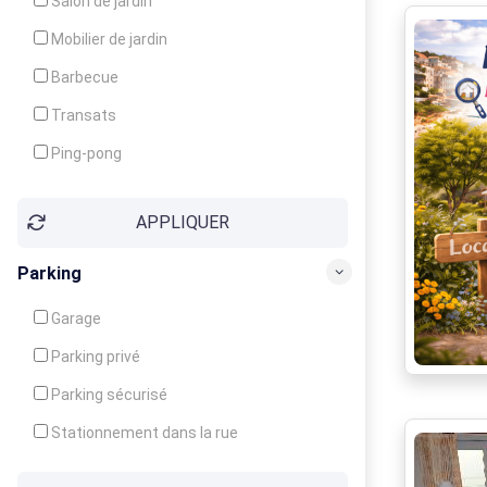
Salon de jardin
Local à ski
Mobilier de jardin
Climatisation
Barbecue
Ventilateur
Transats
Ping-pong
Baby-foot
APPLIQUER
Jeux d'enfants
Parking
Garage
Parking privé
Parking sécurisé
Stationnement dans la rue