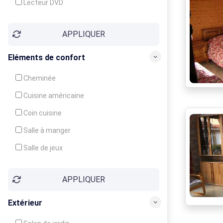
Lecteur DVD
Téléphone
APPLIQUER
Fax
Eléments de confort
Cheminée
Cuisine américaine
Coin cuisine
Salle à manger
Salle de jeux
Cour
APPLIQUER
Jardin
Balcon / Terrasse
Extérieur
Véranda