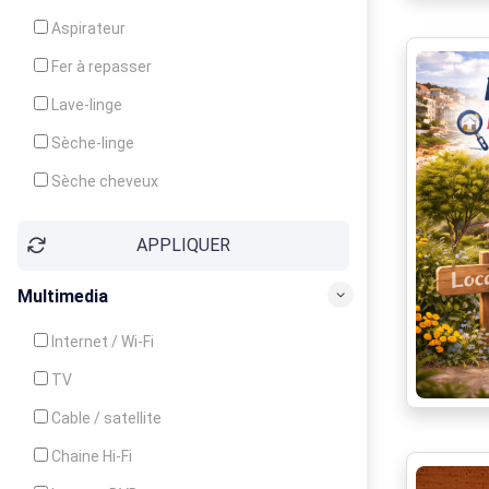
Cuisinière
Aspirateur
Four
Fer à repasser
Grille-pain
Lave-linge
Lave-vaisselle
Sèche-linge
Micro-ondes
Sèche cheveux
APPLIQUER
Multimedia
Internet / Wi-Fi
TV
Cable / satellite
Chaine Hi-Fi