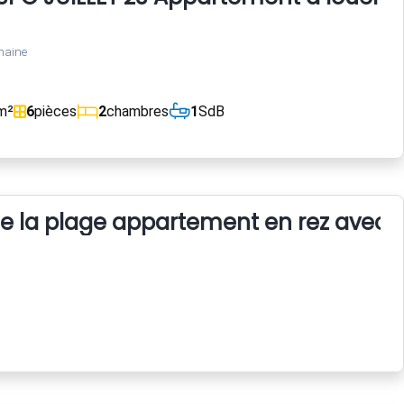
maine
m²
6
pièces
2
chambres
1
SdB
e la plage appartement en rez avec g