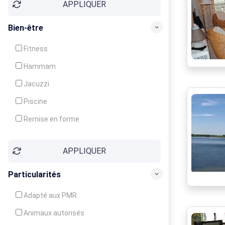
APPLIQUER
Bien-être
Fitness
Hammam
Jacuzzi
Piscine
Remise en forme
Sauna
APPLIQUER
Soins du corps
Particularités
Adapté aux PMR
Animaux autorisés