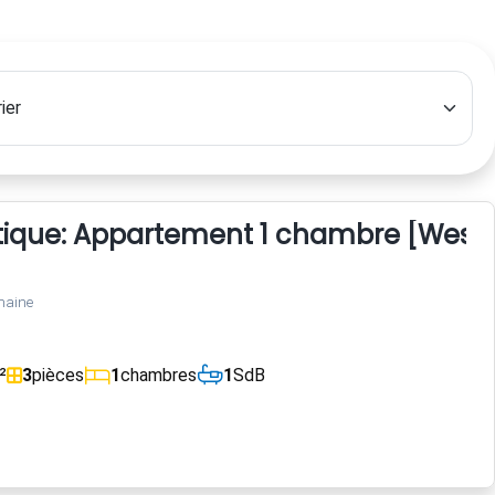
stique: Appartement 1 chambre [West
maine
²
3
pièces
1
chambres
1
SdB