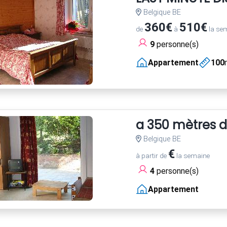
Belgique BE
360€
510€
de
à
la se
9
personne(s)
Appartement
100
a 350 mètres d
Belgique BE
€
à partir de
la semaine
4
personne(s)
Appartement