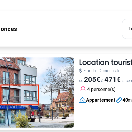
onces
Location touri
Flandre Occidentale
205€
471€
de
à
la se
4
personne(s)
Appartement
40
m