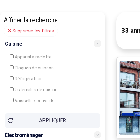
Affiner la recherche
33
ann
Supprimer les filtres
Cuisine
Appareil à raclette
Plaques de cuisson
Réfrigérateur
Ustensiles de cuisine
Vaisselle / couverts
Bouilloire
APPLIQUER
Cafetière
Congélateur
Électroménager