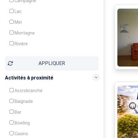
Campagne
Animation
Lac
Mer
Montagne
Rivière
Village
APPLIQUER
Ville
Activités à proximité
Accrobranche
Baignade
Bar
Bowling
Casino