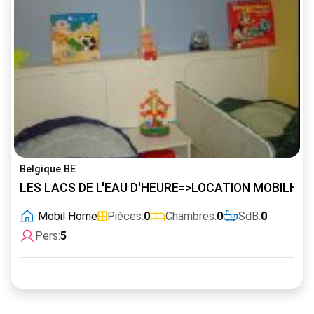
Belgique BE
LES LACS DE L'EAU D'HEURE=>LOCATION MOBILHO
Mobil Home
Pièces:
0
Chambres:
0
SdB:
0
Pers:
5