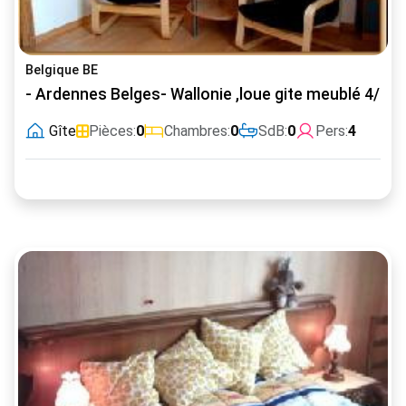
Belgique BE
- Ardennes Belges- Wallonie ,loue gite meublé 4/5 p
Gîte
Pièces:
0
Chambres:
0
SdB:
0
Pers:
4