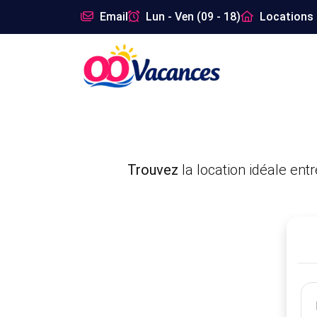
Email
Lun - Ven (09 - 18)
Locations 
Trouvez
la location idéale entr