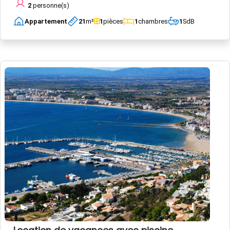
2
personne(s)
Appartement
21
m²
1
pièces
1
chambres
1
SdB