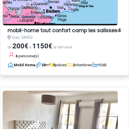
mobil-home tout confort camp les salisses4* un
Vias 34450
200€
1150€
de
à
la semaine
6
personne(s)
Mobil Home
28
m²
5
pièces
2
chambres
1
SdB