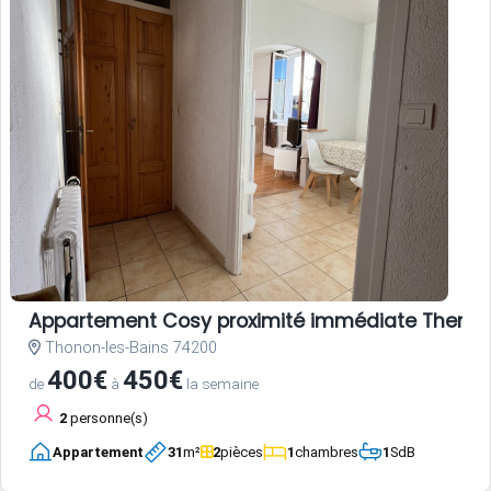
Appartement Cosy proximité immédiate Therm
Thonon-les-Bains 74200
400€
450€
de
à
la semaine
2
personne(s)
Appartement
31
m²
2
pièces
1
chambres
1
SdB