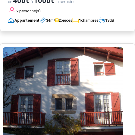
400€
1000€
de
à
la semaine
2
personne(s)
Appartement
34
m²
2
pièces
1
chambres
1
SdB