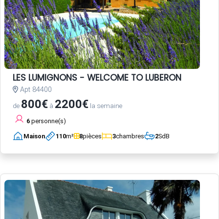
LES LUMIGNONS - WELCOME TO LUBERON
Apt 84400
800€
2200€
de
à
la semaine
6
personne(s)
Maison
110
m²
8
pièces
3
chambres
2
SdB