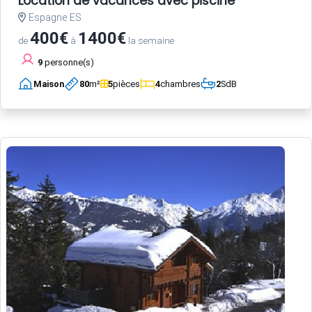
Location de vacances avec piscine
Espagne ES
400€
1400€
de
à
la semaine
9
personne(s)
Maison
80
m²
5
pièces
4
chambres
2
SdB