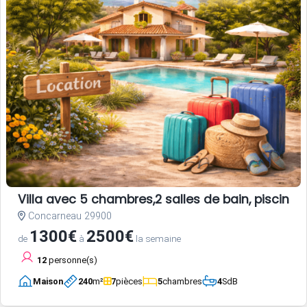
Villa avec 5 chambres,2 salles de bain, piscine
Concarneau 29900
1300€
2500€
de
à
la semaine
12
personne(s)
Maison
240
m²
7
pièces
5
chambres
4
SdB