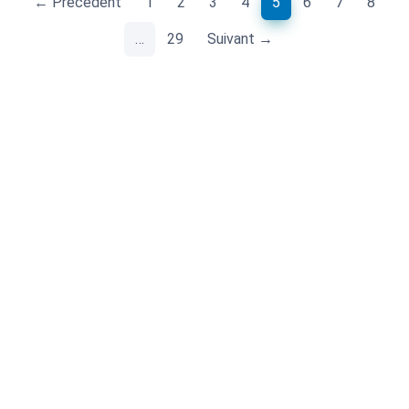
(current)
← Précédent
1
2
3
4
5
6
7
8
…
29
Suivant →