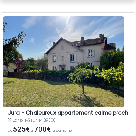
Jura - Chaleureux appartement calme proche cen
Lons-le-Saunier 39000
525€
700€
de
à
la semaine