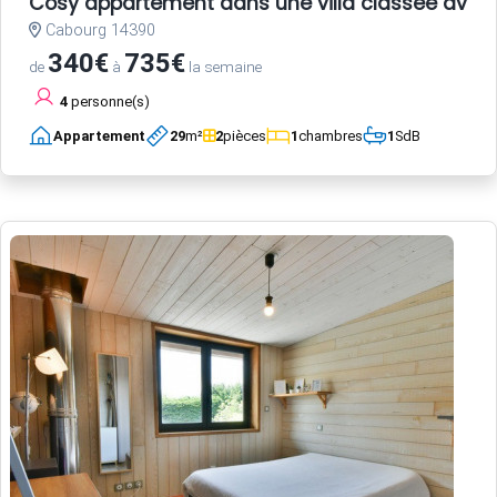
Cosy appartement dans une villa classée avec p
Cabourg 14390
340€
735€
de
à
la semaine
4
personne(s)
Appartement
29
m²
2
pièces
1
chambres
1
SdB