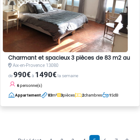
Charmant et spacieux 3 pièces de 83 m2 au coe
Aix-en-Provence 13080
990€
1490€
de
à
la semaine
6
personne(s)
Appartement
83
m²
3
pièces
2
chambres
1
SdB