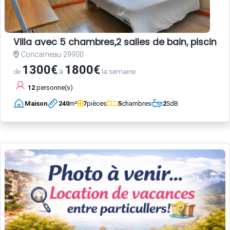
Villa avec 5 chambres,2 salles de bain, piscine
Concarneau 29900
1300€
1800€
de
à
la semaine
12
personne(s)
Maison
240
m²
7
pièces
5
chambres
2
SdB