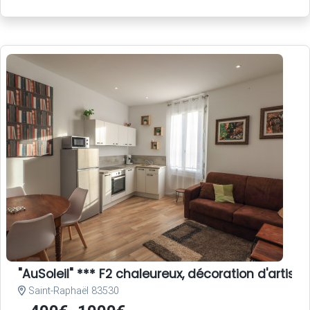
"AuSoleil" *** F2 chaleureux, décoration d'artiste,
Saint-Raphaël 83530