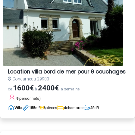
Location villa bord de mer pour 9 couchages a
Concarneau 29900
1600€
2400€
de
à
la semaine
9
personne(s)
Villa
155
m²
6
pièces
4
chambres
2
SdB