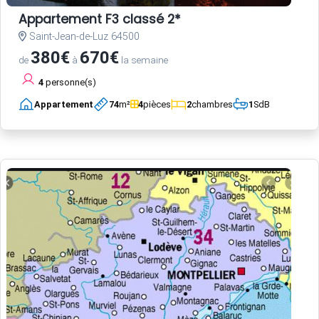
Appartement F3 classé 2*
Saint-Jean-de-Luz 64500
380€
670€
de
à
la semaine
4
personne(s)
Appartement
74
m²
4
pièces
2
chambres
1
SdB