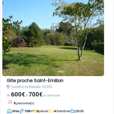
Gite proche Saint-Emilion
Castillon-la-Bataille 33350
600€
700€
de
à
la semaine
8
personne(s)
Gîte
100
m²
6
pièces
4
chambres
2
SdB