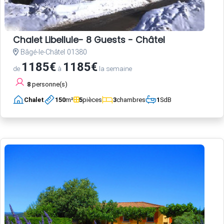
Chalet Libellule- 8 Guests - Châtel
Bâgé-le-Châtel 01380
1185€
1185€
de
à
la semaine
8
personne(s)
Chalet
150
m²
5
pièces
3
chambres
1
SdB