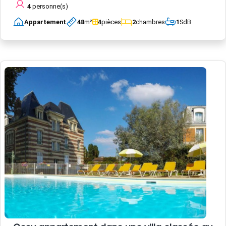
4
personne(s)
Appartement
48
m²
4
pièces
2
chambres
1
SdB