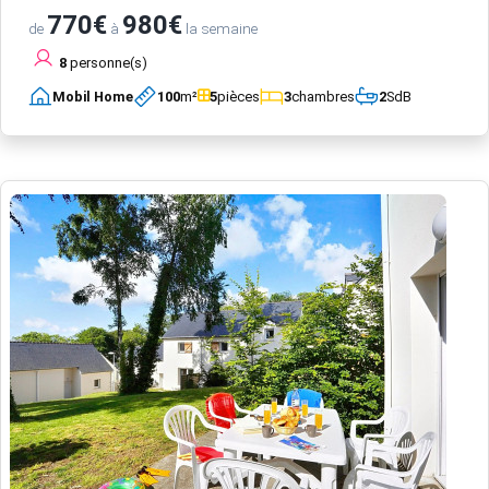
770€
980€
de
à
la semaine
8
personne(s)
Mobil Home
100
m²
5
pièces
3
chambres
2
SdB