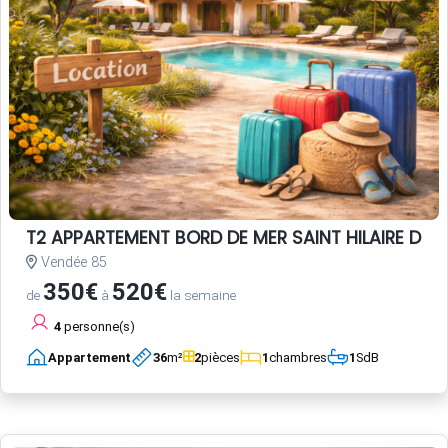
T2 APPARTEMENT BORD DE MER SAINT HILAIRE DE R
Vendée 85
350€
520€
de
à
la semaine
4
personne(s)
Appartement
36
m²
2
pièces
1
chambres
1
SdB