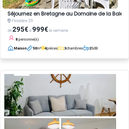
Séjournez en Bretagne au Domaine de la Baie –
Finistère 29
295€
999€
de
à
la semaine
8
personne(s)
Maison
50
m²
4
pièces
3
chambres
2
SdB