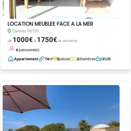
LOCATION MEUBLEE FACE A LA MER
Cannes 06150
1000€
1750€
de
à
la semaine
6
personne(s)
Appartement
74
m²
3
pièces
2
chambres
2
SdB