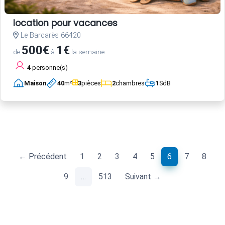
location pour vacances
Le Barcarès 66420
500€
1€
de
à
la semaine
4
personne(s)
Maison
40
m²
3
pièces
2
chambres
1
SdB
(current)
← Précédent
1
2
3
4
5
6
7
8
9
…
513
Suivant →