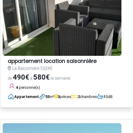
appartement location saisonnière
La Baconnière 53240
490€
580€
de
à
la semaine
4
personne(s)
Appartement
55
m²
3
pièces
2
chambres
1
SdB