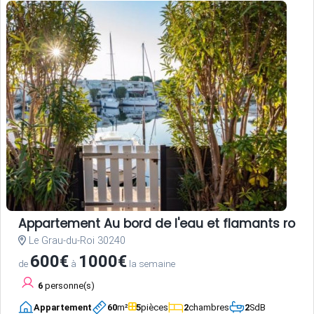
Appartement Au bord de l'eau et flamants rose
Le Grau-du-Roi 30240
600€
1000€
de
à
la semaine
6
personne(s)
Appartement
60
m²
5
pièces
2
chambres
2
SdB