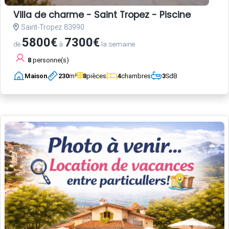
Villa de charme - Saint Tropez - Piscine
Saint-Tropez 83990
5800€
7300€
de
à
la semaine
8
personne(s)
Maison
230
m²
8
pièces
4
chambres
3
SdB