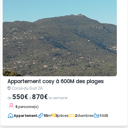
Appartement cosy à 600M des plages
Corse-du-Sud 2A
550€
870€
de
à
la semaine
5
personne(s)
Appartement
55
m²
3
pièces
2
chambres
1
SdB