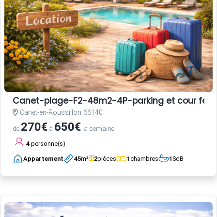
Canet-plage-F2-48m2-4P-parking et cour fermé
Canet-en-Roussillon 66140
270€
650€
de
à
la semaine
4
personne(s)
Appartement
45
m²
2
pièces
1
chambres
1
SdB