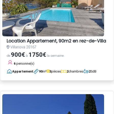
Location Appartement, 90m2 en rez-de-Villa
Villanova 20167
900€
1750€
de
à
la semaine
6
personne(s)
Appartement
90
m²
3
pièces
2
chambres
2
SdB