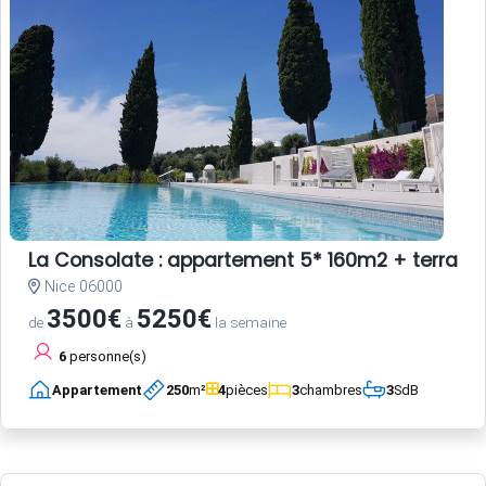
La Consolate : appartement 5* 160m2 + terrasse
Nice 06000
3500€
5250€
de
à
la semaine
6
personne(s)
Appartement
250
m²
4
pièces
3
chambres
3
SdB