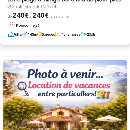
Sainte-Marie-de-Ré 17740
240€
240€
de
à
la semaine
8
personne(s)
Villa
145
m²
5
pièces
4
chambres
2
SdB