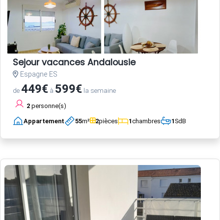
Sejour vacances Andalousie
Espagne ES
449€
599€
de
à
la semaine
2
personne(s)
Appartement
55
m²
2
pièces
1
chambres
1
SdB