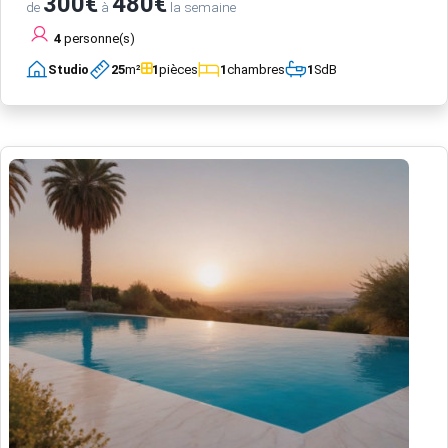
300€
480€
de
à
la semaine
4
personne(s)
Studio
25
m²
1
pièces
1
chambres
1
SdB