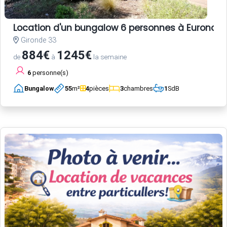
Location d'un bungalow 6 personnes à Euronat
Gironde 33
884€
1245€
de
à
la semaine
6
personne(s)
Bungalow
55
m²
4
pièces
3
chambres
1
SdB