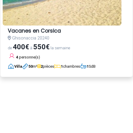
Vacanes en Corsica
Ghisonaccia 20240
400€
550€
de
à
la semaine
4
personne(s)
Villa
50
m²
2
pièces
1
chambres
1
SdB