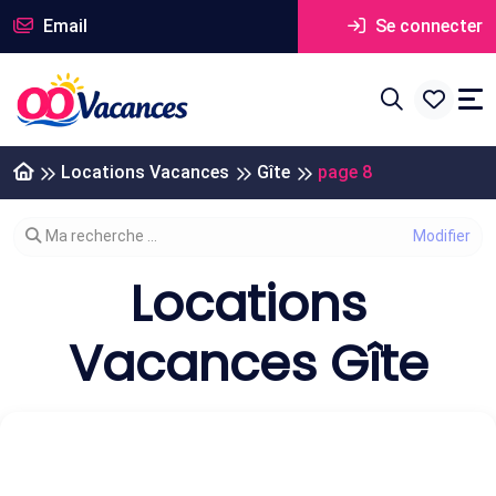
Email
Se connecter
Locations Vacances
Gîte
page 8
Modifier votre recherche
Ma recherche ...
Locations
Vacances Gîte