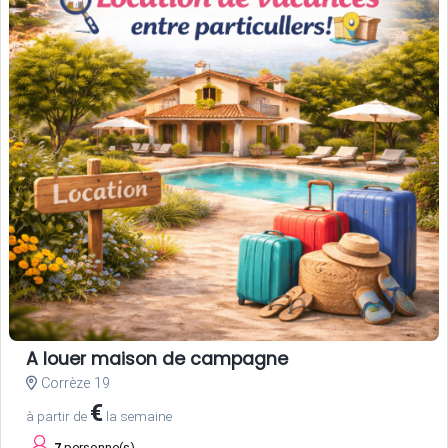
A louer maison de campagne
Corrèze 19
€
à partir de
la semaine
7
personne(s)