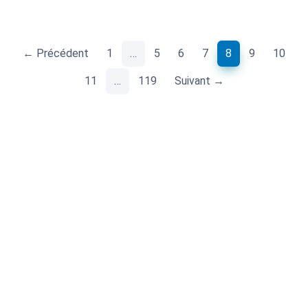
(current)
← Précédent
1
…
5
6
7
8
9
10
11
…
119
Suivant →