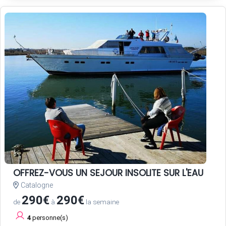
OFFREZ-VOUS UN SEJOUR INSOLITE SUR L'EAU
Catalogne
290€
290€
de
à
la semaine
4
personne(s)