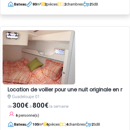
Bateau
80
m²
2
pièces
2
chambres
2
SdB
Location de voilier pour une nuit originale en 
Guadeloupe 01
300€
800€
de
à
la semaine
6
personne(s)
Bateau
100
m²
6
pièces
4
chambres
2
SdB