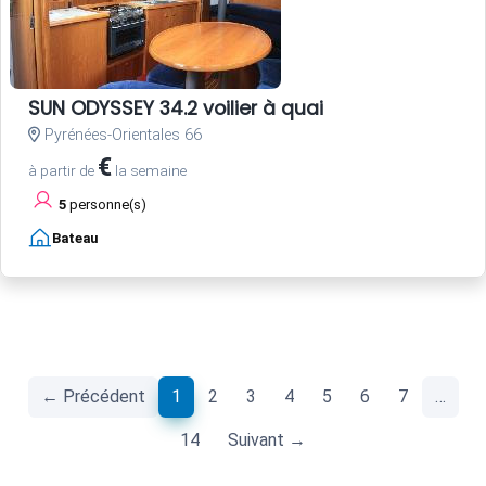
SUN ODYSSEY 34.2 voilier à quai
Pyrénées-Orientales 66
€
à partir de
la semaine
5
personne(s)
Bateau
(current)
← Précédent
1
2
3
4
5
6
7
…
14
Suivant →