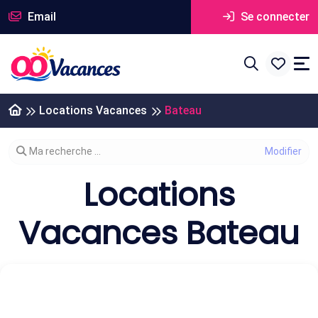
Email
Se connecter
Locations Vacances
Bateau
Modifier votre recherche
Ma recherche ...
Locations
Vacances Bateau