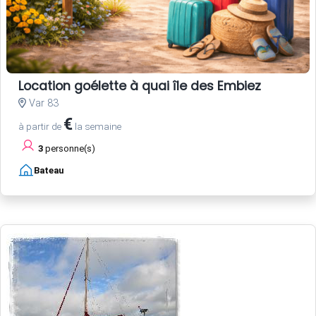
Location goélette à quai île des Embiez
Var 83
€
à partir de
la semaine
3
personne(s)
Bateau