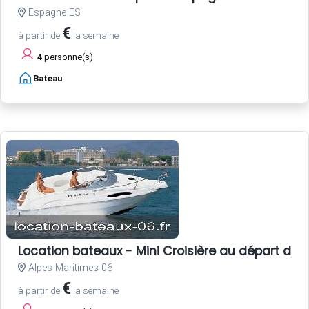
Espagne ES
€
à partir de
la semaine
4
personne(s)
Bateau
Location bateaux - Mini Croisière au départ de 
Alpes-Maritimes 06
€
à partir de
la semaine