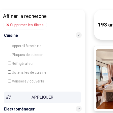
Affiner la recherche
193
an
Supprimer les filtres
Cuisine
Appareil à raclette
Plaques de cuisson
Réfrigérateur
Ustensiles de cuisine
Vaisselle / couverts
Bouilloire
APPLIQUER
Cafetière
Congélateur
Électroménager