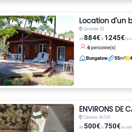
Location d'un 
Gironde 33
884€
1245€
de
à
la 
6
personne(s)
Bungalow
55
m²
ENVIRONS DE C
Cannes 06150
500€
750€
de
à
la se