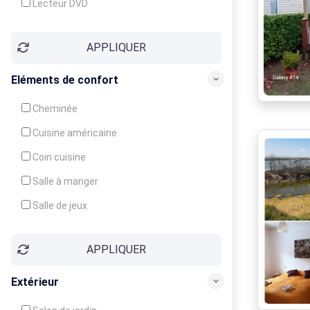
Lecteur DVD
Téléphone
APPLIQUER
Fax
Eléments de confort
Cheminée
Cuisine américaine
Coin cuisine
Salle à manger
Salle de jeux
Cour
APPLIQUER
Jardin
Balcon / Terrasse
Extérieur
Véranda