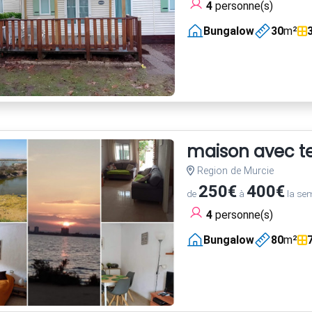
4
personne(s)
Bungalow
30
m²
maison avec te
Region de Murcie
250€
400€
de
à
la se
4
personne(s)
Bungalow
80
m²