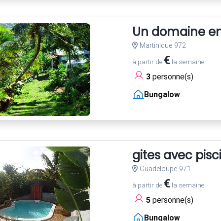
Un domaine ent
Martinique 972
€
à partir de
la semaine
3
personne(s)
Bungalow
gites avec pis
Guadeloupe 971
€
à partir de
la semaine
5
personne(s)
Bungalow