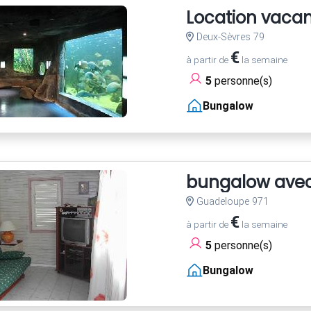
Location vaca
Deux-Sèvres 79
€
à partir de
la semaine
5
personne(s)
Bungalow
bungalow avec 
Guadeloupe 971
€
à partir de
la semaine
5
personne(s)
Bungalow