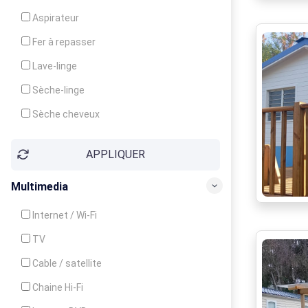
Cuisinière
Aspirateur
Four
Fer à repasser
Grille-pain
Lave-linge
Lave-vaisselle
Sèche-linge
Micro-ondes
Sèche cheveux
APPLIQUER
Multimedia
Internet / Wi-Fi
TV
Cable / satellite
Chaine Hi-Fi