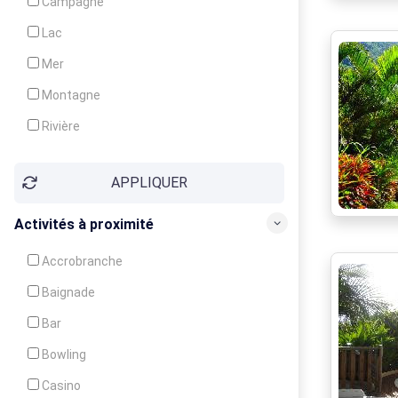
Campagne
Animation
Lac
Mer
Montagne
Rivière
Village
APPLIQUER
Ville
Activités à proximité
Accrobranche
Baignade
Bar
Bowling
Casino