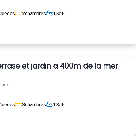
3
pièces
2
chambres
1
SdB
rrase et jardin a 400m de la mer
maine
7
pièces
3
chambres
1
SdB