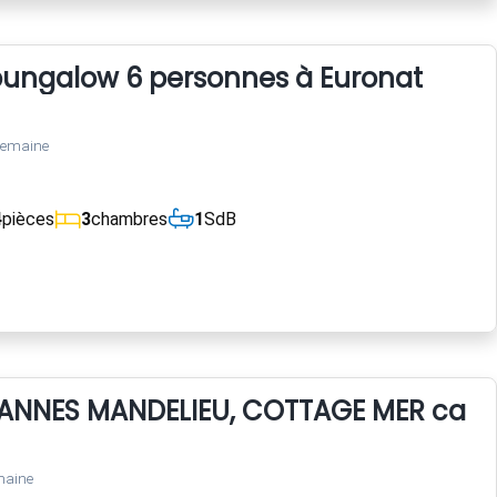
bungalow 6 personnes à Euronat
semaine
4
pièces
3
chambres
1
SdB
ANNES MANDELIEU, COTTAGE MER calme
maine