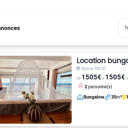
nonces
Location bungal
Uturoa 98735
1505€
1505€
de
à
l
2
personne(s)
Bungalow
35
m²