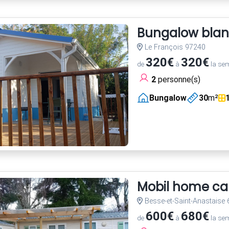
Bungalow blanc
Le François 97240
320€
320€
de
à
la se
2
personne(s)
Bungalow
30
m²
Mobil home ca
Besse-et-Saint-Anastaise
600€
680€
de
à
la se