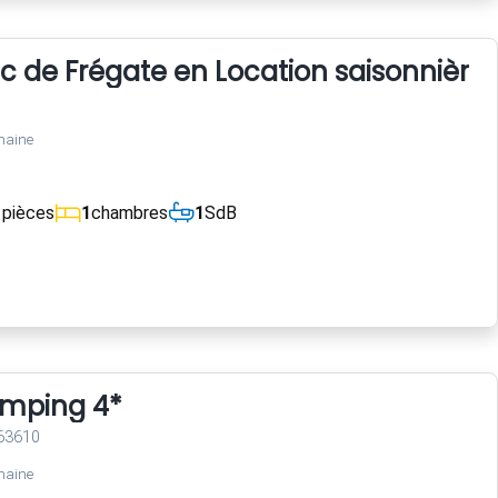
 de Frégate en Location saisonnière.
maine
1
pièces
1
chambres
1
SdB
mping 4*
 63610
maine