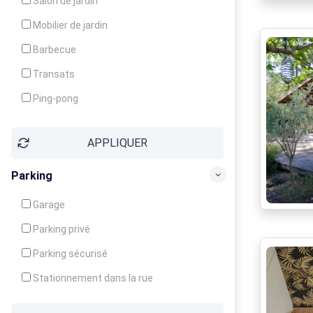
Salon de jardin
Local à ski
Mobilier de jardin
Climatisation
Barbecue
Ventilateur
Transats
Ping-pong
Baby-foot
APPLIQUER
Jeux d'enfants
Parking
Garage
Parking privé
Parking sécurisé
Stationnement dans la rue