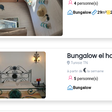
4
personne(s)
Bungalow
29
m²
Bungalow el h
Tunisie TN
€
à partir de
la semaine
5
personne(s)
Bungalow