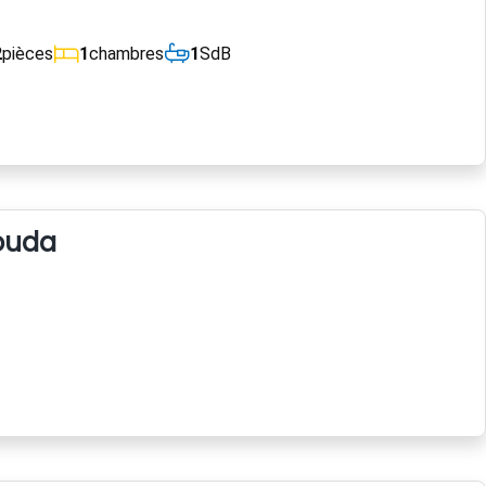
2
pièces
1
chambres
1
SdB
ouda