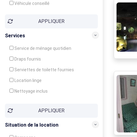
Véhicule conseillé
APPLIQUER
Services
Service de ménage quotidien
Draps fournis
Serviettes de toilette fournies
Location linge
Nettoyage inclus
Nettoyage en supplément
APPLIQUER
Garde d'enfants
Crèche
Situation de la location
Club enfants