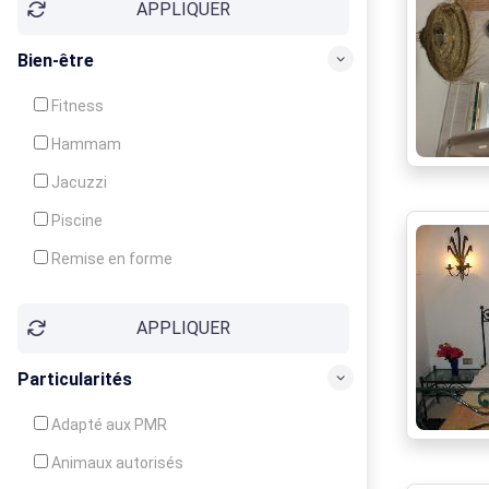
APPLIQUER
Bien-être
Fitness
Hammam
Jacuzzi
Piscine
Remise en forme
Sauna
APPLIQUER
Soins du corps
Particularités
Adapté aux PMR
Animaux autorisés