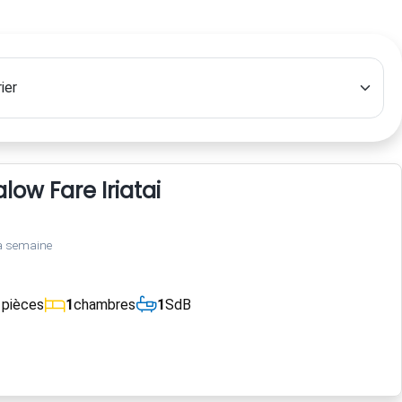
ow Fare Iriatai
a semaine
1
pièces
1
chambres
1
SdB