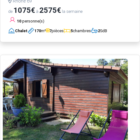
Rhône 69
1075€
2575€
de
à
la semaine
10
personne(s)
Chalet
170
m²
7
pièces
5
chambres
2
SdB