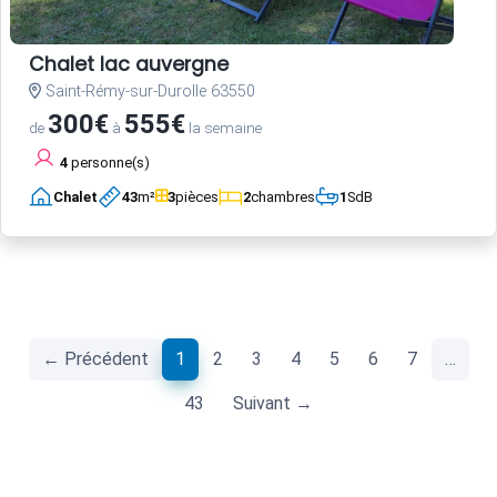
Chalet lac auvergne
Saint-Rémy-sur-Durolle 63550
300€
555€
de
à
la semaine
4
personne(s)
Chalet
43
m²
3
pièces
2
chambres
1
SdB
(current)
← Précédent
1
2
3
4
5
6
7
…
43
Suivant →