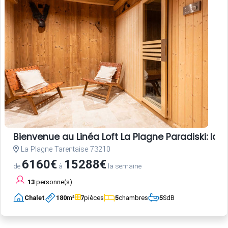
Bienvenue au Linéa Loft La Plagne Paradiski: l
La Plagne Tarentaise 73210
6160€
15288€
de
à
la semaine
13
personne(s)
Chalet
180
m²
7
pièces
5
chambres
5
SdB