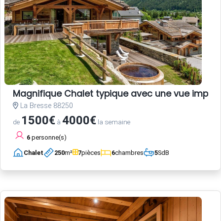
Magnifique Chalet typique avec une vue impec
La Bresse 88250
1500€
4000€
de
à
la semaine
6
personne(s)
Chalet
250
m²
7
pièces
6
chambres
5
SdB