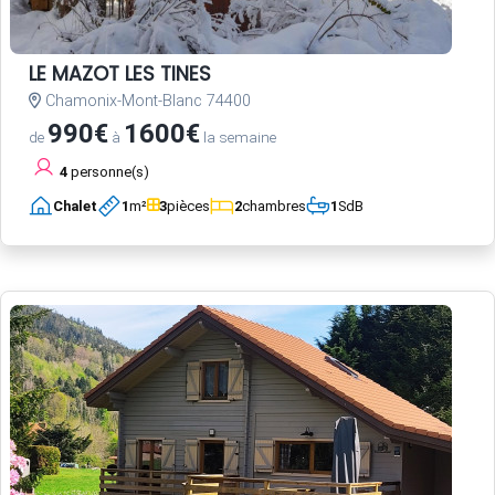
LE MAZOT LES TINES
Chamonix-Mont-Blanc 74400
990€
1600€
de
à
la semaine
4
personne(s)
Chalet
1
m²
3
pièces
2
chambres
1
SdB