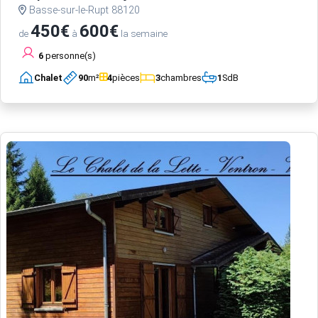
Basse-sur-le-Rupt 88120
450€
600€
de
à
la semaine
6
personne(s)
Chalet
90
m²
4
pièces
3
chambres
1
SdB