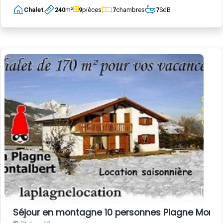
Chalet
240
m²
9
pièces
7
chambres
7
SdB
Séjour en montagne 10 personnes Plagne Monta