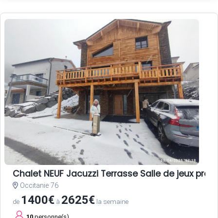
Chalet NEUF Jacuzzi Terrasse Salle de jeux pro
Occitanie 76
1400€
2625€
de
à
la semaine
10
personne(s)