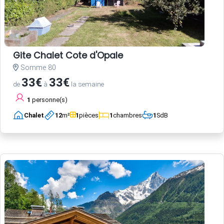
Gite Chalet Cote d'Opale
Somme 80
33€
33€
de
à
la semaine
1
personne(s)
Chalet
12
m²
1
pièces
1
chambres
1
SdB