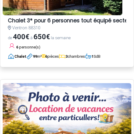
Chalet 3* pour 6 personnes tout équipé secteur
Ventron 88310
400€
650€
de
à
la semaine
6
personne(s)
Chalet
99
m²
6
pièces
3
chambres
1
SdB