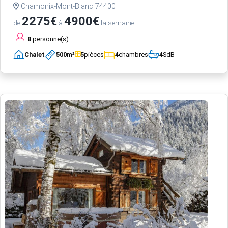
Chamonix-Mont-Blanc 74400
2275€
4900€
de
à
la semaine
8
personne(s)
Chalet
500
m²
5
pièces
4
chambres
4
SdB