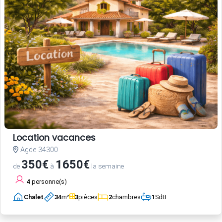
Location vacances
Agde 34300
350€
1650€
de
à
la semaine
4
personne(s)
Chalet
34
m²
3
pièces
2
chambres
1
SdB