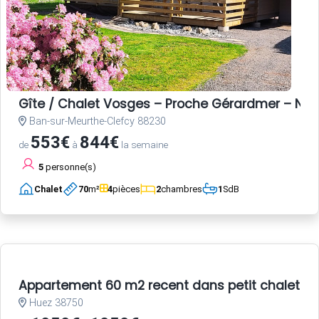
Gîte / Chalet Vosges – Proche Gérardmer – Nat
Ban-sur-Meurthe-Clefcy 88230
553€
844€
de
à
la semaine
5
personne(s)
Chalet
70
m²
4
pièces
2
chambres
1
SdB
Appartement 60 m2 recent dans petit chalet a 
Huez 38750