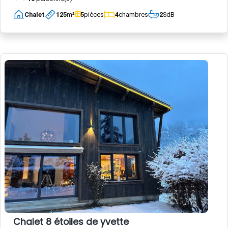
Chalet
125
m²
5
pièces
4
chambres
2
SdB
Chalet 8 étoiles de yvette