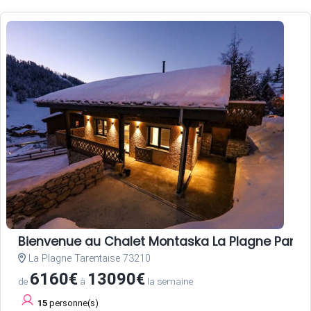
Bienvenue au Chalet Montaska La Plagne Paradis
La Plagne Tarentaise 73210
6160€
13090€
de
à
la semaine
15
personne(s)