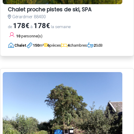
Chalet proche pistes de ski, SPA
Gérardmer 88400
178€
178€
de
à
la semaine
10
personne(s)
Chalet
150
m²
6
pièces
4
chambres
2
SdB