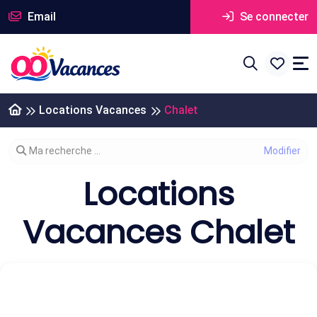
Email
Se connecter
Locations Vacances
Chalet
Modifier votre recherche
Ma recherche ...
Locations
Vacances Chalet