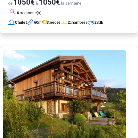
1050€
1050€
de
à
la semaine
6
personne(s)
Chalet
60
m²
3
pièces
2
chambres
2
SdB