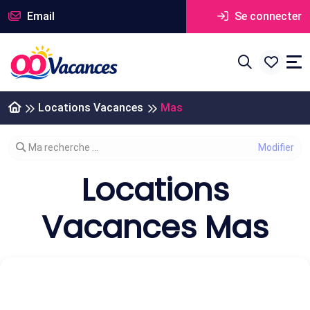
Email
Se connecter
Locations Vacances
Mas
Modifier votre recherche
Ma recherche ...
Locations
Vacances Mas