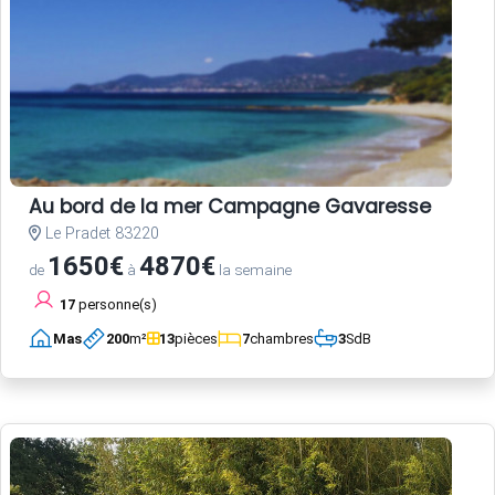
Au bord de la mer Campagne Gavaresse
Le Pradet 83220
1650€
4870€
de
à
la semaine
17
personne(s)
Mas
200
m²
13
pièces
7
chambres
3
SdB