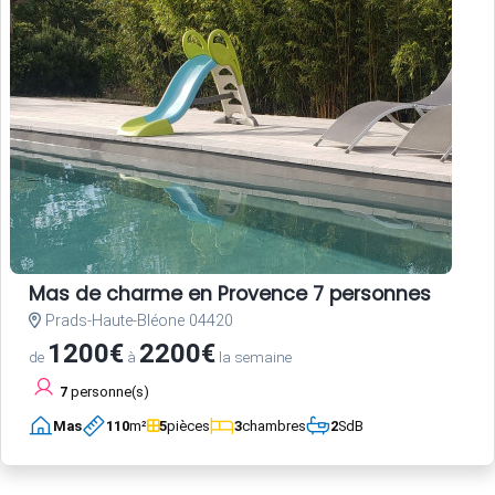
Mas de charme en Provence 7 personnes
Prads-Haute-Bléone 04420
1200€
2200€
de
à
la semaine
7
personne(s)
Mas
110
m²
5
pièces
3
chambres
2
SdB