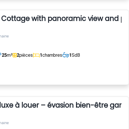
u Cottage with panoramic view and po
maine
25
m²
2
pièces
1
chambres
1
SdB
 luxe à louer – évasion bien-être gara
maine