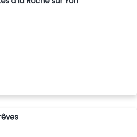
s à la Roche sur Yon
rêves