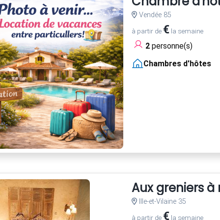
Chambre d'hôte
Vendée 85
€
à partir de
la semaine
2
personne(s)
Chambres d'hôtes
Aux greniers à 
Ille-et-Vilaine 35
€
à partir de
la semaine