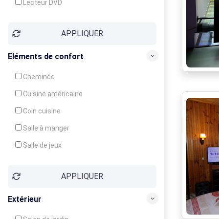
Lecteur DVD
Téléphone
APPLIQUER
Fax
Eléments de confort
Cheminée
Cuisine américaine
Coin cuisine
Salle à manger
Salle de jeux
Cour
APPLIQUER
Jardin
Balcon / Terrasse
Extérieur
Véranda