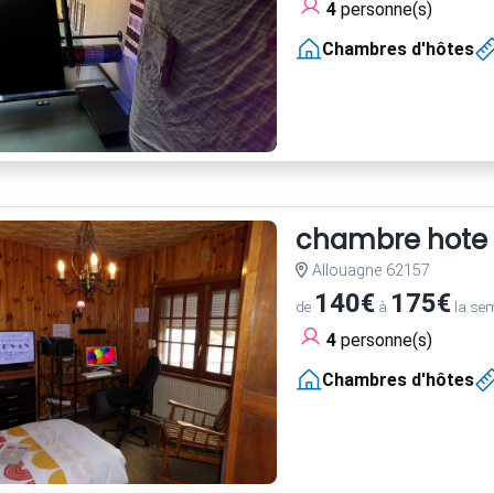
4
personne(s)
Chambres d'hôtes
chambre hote
Allouagne 62157
140€
175€
de
à
la se
4
personne(s)
Chambres d'hôtes