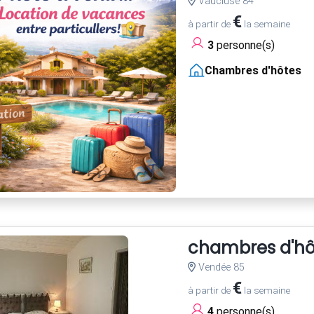
Vaucluse 84
€
à partir de
la semaine
3
personne(s)
Chambres d'hôtes
chambres d'hô
Vendée 85
€
à partir de
la semaine
4
personne(s)