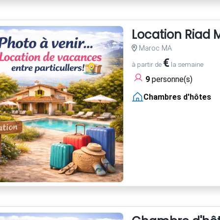
Location Riad
Maroc MA
€
à partir de
la semaine
9
personne(s)
Chambres d'hôtes