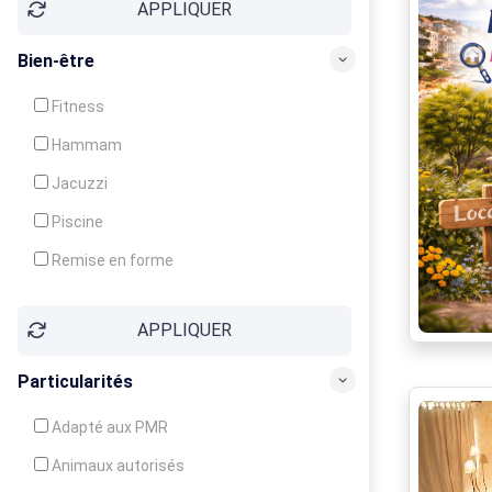
APPLIQUER
Bien-être
Fitness
Hammam
Jacuzzi
Piscine
Remise en forme
Sauna
APPLIQUER
Soins du corps
Particularités
Adapté aux PMR
Animaux autorisés