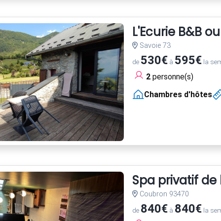
L'Ecurie B&B o
Savoie 73
530€
595€
de
à
la se
2
personne(s)
Chambres d'hôtes
Spa privatif de
Coubron 93470
840€
840€
de
à
la se