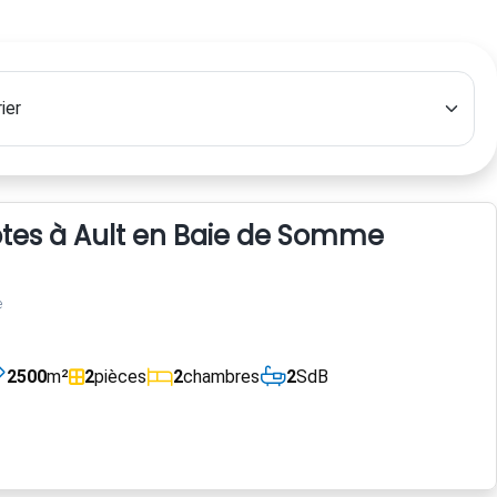
es à Ault en Baie de Somme
e
2500
m²
2
pièces
2
chambres
2
SdB