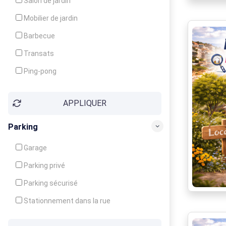
Salon de jardin
Local à ski
Mobilier de jardin
Climatisation
Barbecue
Ventilateur
Transats
Ping-pong
Baby-foot
APPLIQUER
Jeux d'enfants
Parking
Garage
Parking privé
Parking sécurisé
Stationnement dans la rue