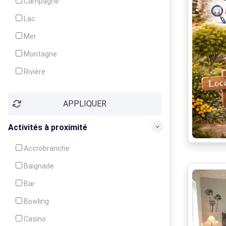
Campagne
Animation
Lac
Mer
Montagne
Rivière
Village
APPLIQUER
Ville
Activités à proximité
Accrobranche
Baignade
Bar
Bowling
Casino