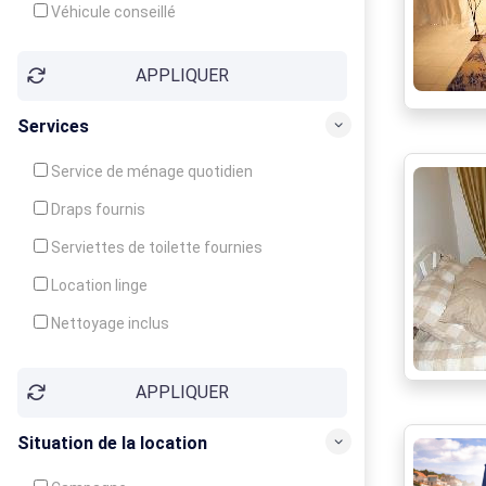
Véhicule conseillé
APPLIQUER
Services
Service de ménage quotidien
Draps fournis
Serviettes de toilette fournies
Location linge
Nettoyage inclus
Nettoyage en supplément
APPLIQUER
Garde d'enfants
Crèche
Situation de la location
Club enfants