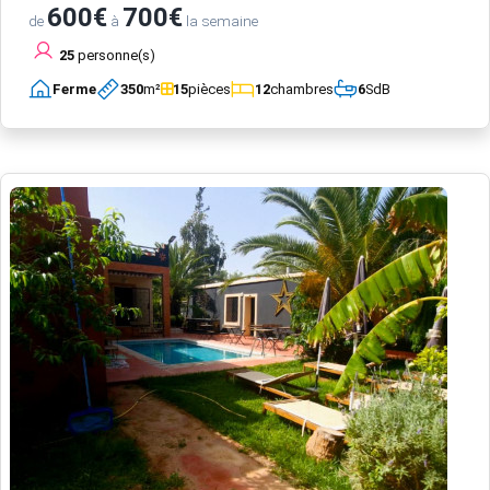
600€
700€
de
à
la semaine
25
personne(s)
Ferme
350
m²
15
pièces
12
chambres
6
SdB