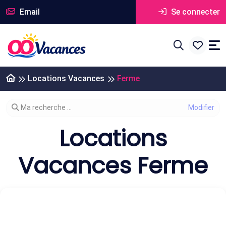
Email
Se connecter
Locations Vacances
Ferme
Modifier votre recherche
Ma recherche ...
Locations
Vacances Ferme