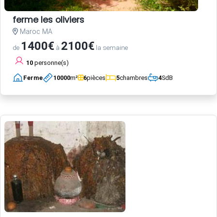
ferme les oliviers
Maroc MA
1400€
2100€
de
à
la semaine
10
personne(s)
Ferme
10000
m²
6
pièces
5
chambres
4
SdB