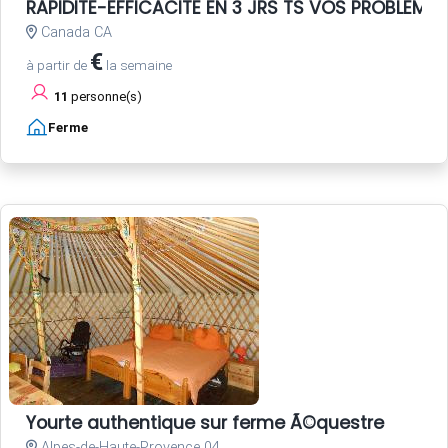
RAPIDITE-EFFICACITE EN 3 JRS TS VOS PROBLEME
Canada CA
€
à partir de
la semaine
11
personne(s)
Ferme
Yourte authentique sur ferme Ã©questre
Alpes-de-Haute-Provence 04