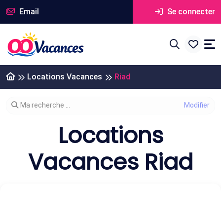
Email
Se connecter
Locations Vacances
Riad
Modifier votre recherche
Ma recherche ...
Locations
Vacances Riad