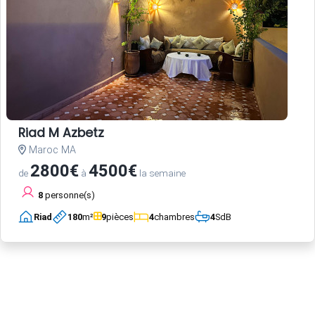
Riad M Azbetz
Maroc MA
2800€
4500€
de
à
la semaine
8
personne(s)
Riad
180
m²
9
pièces
4
chambres
4
SdB