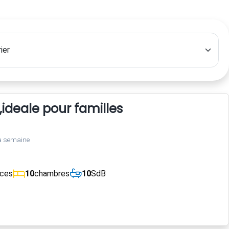
e,ideale pour familles
a semaine
èces
10
chambres
10
SdB