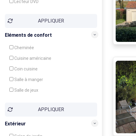
Lecteur DVD
Téléphone
APPLIQUER
Fax
Eléments de confort
Cheminée
Cuisine américaine
Coin cuisine
Salle à manger
Salle de jeux
Cour
APPLIQUER
Jardin
Balcon / Terrasse
Extérieur
Véranda