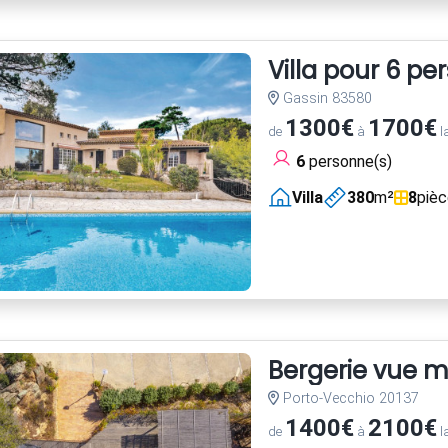
Villa pour 6 pe
Gassin 83580
1300€
1700€
de
à
l
6
personne(s)
Villa
380
m²
8
piè
Bergerie vue m
Porto-Vecchio 20137
1400€
2100€
de
à
l