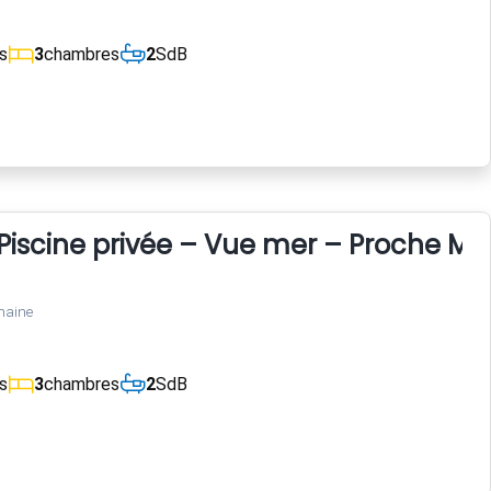
s
3
chambres
2
SdB
Piscine privée – Vue mer – Proche Mon
maine
s
3
chambres
2
SdB