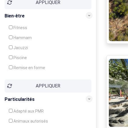
APPLIQUER
Bien-être
Fitness
Hammam
Jacuzzi
Piscine
Remise en forme
Sauna
APPLIQUER
Soins du corps
Particularités
Adapté aux PMR
Animaux autorisés