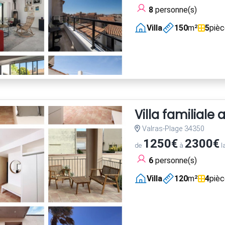
8
personne(s)
Villa
150
m²
5
piè
Villa familiale
Valras-Plage 34350
1250€
2300€
de
à
l
6
personne(s)
Villa
120
m²
4
piè