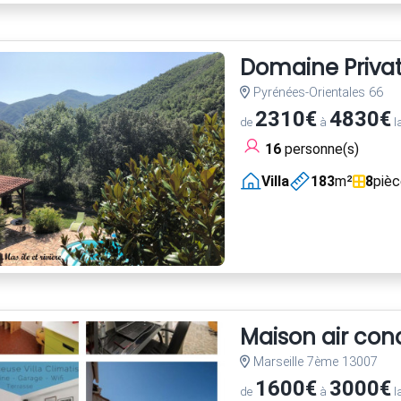
Domaine Privatif
Pyrénées-Orientales 66
2310€
4830€
de
à
l
16
personne(s)
Villa
183
m²
8
piè
Maison air con
Marseille 7ème 13007
1600€
3000€
de
à
l