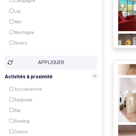
Campagne
Animation
Lac
Mer
Montagne
Rivière
Village
APPLIQUER
Ville
Activités à proximité
Accrobranche
Baignade
Bar
Bowling
Casino