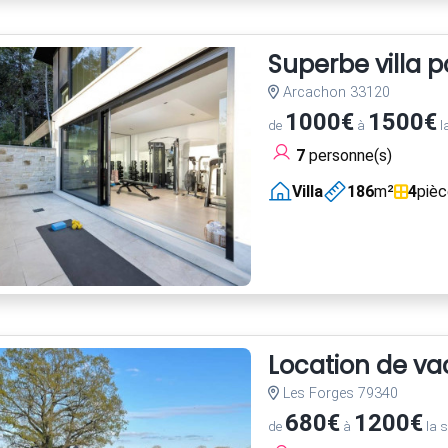
Superbe villa 
Arcachon 33120
1000€
1500€
de
à
l
7
personne(s)
Villa
186
m²
4
piè
Location de va
Les Forges 79340
680€
1200€
de
à
la 