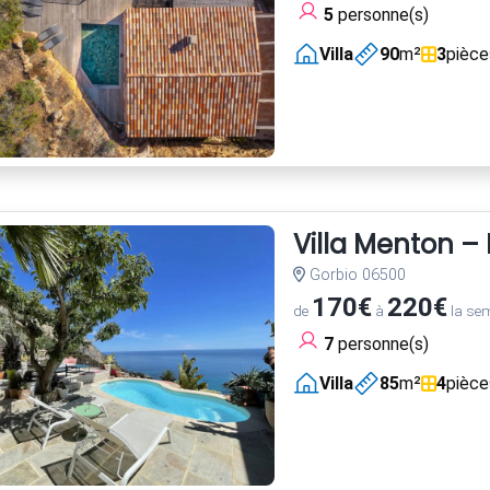
5
personne(s)
Villa
90
m²
3
pièce
Villa Menton – 
Gorbio 06500
170€
220€
de
à
la se
7
personne(s)
Villa
85
m²
4
pièce