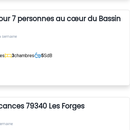
pour 7 personnes au cœur du Bassin d'
a semaine
ces
3
chambres
5
SdB
cances 79340 Les Forges
semaine