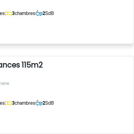
ces
3
chambres
2
SdB
ances 115m2
maine
ces
3
chambres
2
SdB