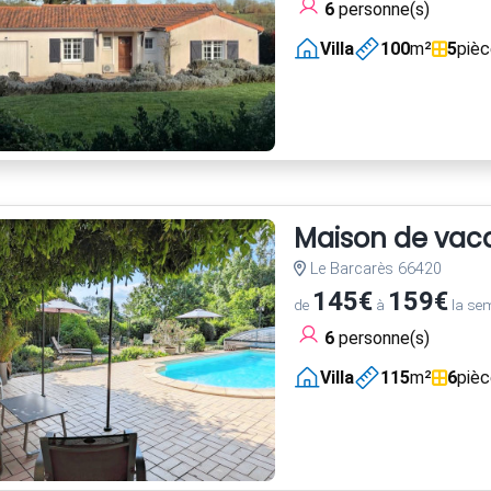
6
personne(s)
Villa
100
m²
5
piè
Maison de vac
Le Barcarès 66420
145€
159€
de
à
la se
6
personne(s)
Villa
115
m²
6
piè