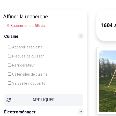
Affiner la recherche
1604
a
Supprimer les filtres
Cuisine
Appareil à raclette
Plaques de cuisson
Réfrigérateur
Ustensiles de cuisine
Vaisselle / couverts
Bouilloire
APPLIQUER
Cafetière
Congélateur
Électroménager