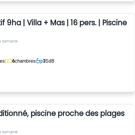
 9ha | Villa + Mas | 16 pers. | Piscine X
a semaine
ces
6
chambres
3
SdB
ditionné, piscine proche des plages
a semaine