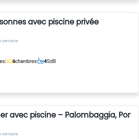
rsonnes avec piscine privée
a semaine
ces
6
chambres
4
SdB
er avec piscine – Palombaggia, Port
a semaine