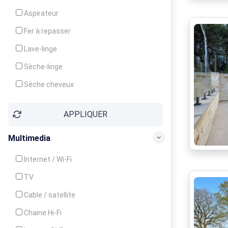
Cuisinière
Aspirateur
Four
Fer à repasser
Grille-pain
Lave-linge
Lave-vaisselle
Sèche-linge
Micro-ondes
Sèche cheveux
APPLIQUER
Multimedia
Internet / Wi-Fi
TV
Cable / satellite
Chaine Hi-Fi