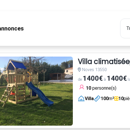
nnonces
Villa climatisé
Noves 13550
1400€
1400€
de
à
l
10
personne(s)
Villa
100
m²
10
pi