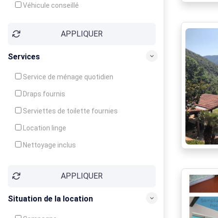
Véhicule conseillé
APPLIQUER
Services
Service de ménage quotidien
Draps fournis
Serviettes de toilette fournies
Location linge
Nettoyage inclus
Nettoyage en supplément
APPLIQUER
Garde d'enfants
Crèche
Situation de la location
Club enfants