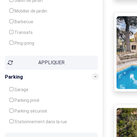
Salon de jardin
Local à ski
Mobilier de jardin
Climatisation
Barbecue
Ventilateur
Transats
Ping-pong
Baby-foot
APPLIQUER
Jeux d'enfants
Parking
Garage
Parking privé
Parking sécurisé
Stationnement dans la rue