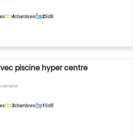
ces
4
chambres
2
SdB
 avec piscine hyper centre
a semaine
ces
3
chambres
1
SdB