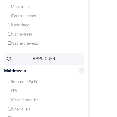
Cuisinière
Aspirateur
Four
Fer à repasser
Grille-pain
Lave-linge
Lave-vaisselle
Sèche-linge
Micro-ondes
Sèche cheveux
APPLIQUER
Multimedia
Internet / Wi-Fi
TV
Cable / satellite
Chaine Hi-Fi