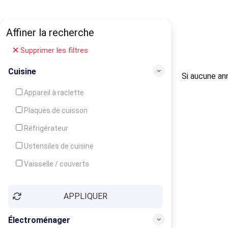
Affiner la recherche
Supprimer les filtres
Cuisine
Si aucune ann
Appareil à raclette
Plaques de cuisson
Réfrigérateur
Ustensiles de cuisine
Vaisselle / couverts
Bouilloire
APPLIQUER
Cafetière
Congélateur
Électroménager