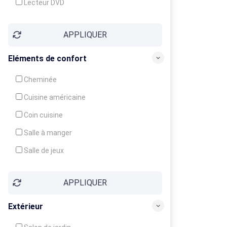
Lecteur DVD
Téléphone
APPLIQUER
Fax
Eléments de confort
Cheminée
Cuisine américaine
Coin cuisine
Salle à manger
Salle de jeux
Cour
APPLIQUER
Jardin
Balcon / Terrasse
Extérieur
Véranda