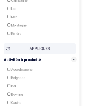
Campagne
Animation
Lac
Mer
Montagne
Rivière
Village
APPLIQUER
Ville
Activités à proximité
Accrobranche
Baignade
Bar
Bowling
Casino