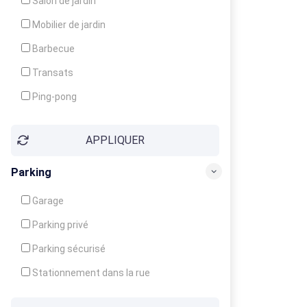
Salon de jardin
Local à ski
Mobilier de jardin
Climatisation
Barbecue
Ventilateur
Transats
Ping-pong
Baby-foot
APPLIQUER
Jeux d'enfants
Parking
Garage
Parking privé
Parking sécurisé
Stationnement dans la rue