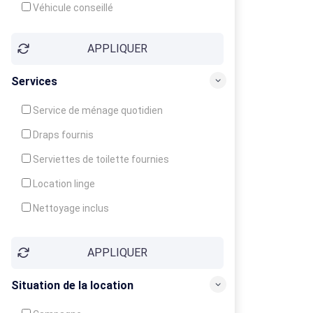
Véhicule conseillé
APPLIQUER
Services
Service de ménage quotidien
Draps fournis
Serviettes de toilette fournies
Location linge
Nettoyage inclus
Nettoyage en supplément
APPLIQUER
Garde d'enfants
Crèche
Situation de la location
Club enfants