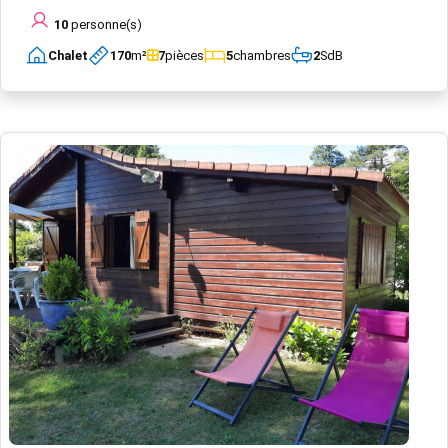
10
personne(s)
Chalet
170
m²
7
pièces
5
chambres
2
SdB