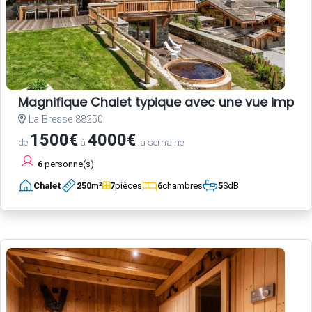
Magnifique Chalet typique avec une vue impec
La Bresse 88250
1500€
4000€
de
à
la semaine
6
personne(s)
Chalet
250
m²
7
pièces
6
chambres
5
SdB