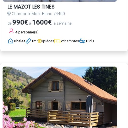
LE MAZOT LES TINES
Chamonix-Mont-Blanc 74400
990€
1600€
de
à
la semaine
4
personne(s)
Chalet
1
m²
3
pièces
2
chambres
1
SdB