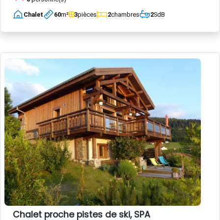
Chalet
60
m²
3
pièces
2
chambres
2
SdB
Chalet proche pistes de ski, SPA