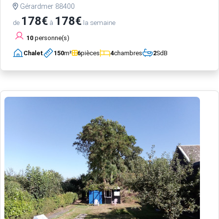
Gérardmer 88400
178€
178€
de
à
la semaine
10
personne(s)
Chalet
150
m²
6
pièces
4
chambres
2
SdB