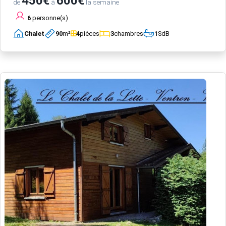
450€
600€
de
à
la semaine
6
personne(s)
Chalet
90
m²
4
pièces
3
chambres
1
SdB