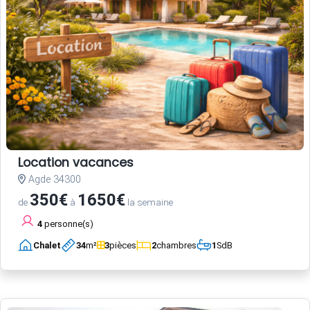
Location vacances
Agde 34300
350€
1650€
de
à
la semaine
4
personne(s)
Chalet
34
m²
3
pièces
2
chambres
1
SdB