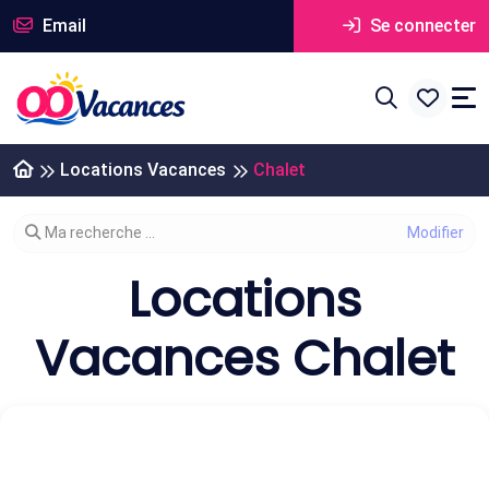
Email
Se connecter
Locations Vacances
Chalet
Modifier votre recherche
Ma recherche ...
Locations
Vacances Chalet