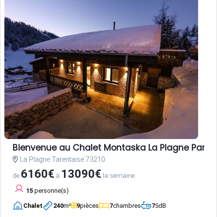
Bienvenue au Chalet Montaska La Plagne Paradis
La Plagne Tarentaise 73210
6160€
13090€
de
à
la semaine
15
personne(s)
Chalet
240
m²
9
pièces
7
chambres
7
SdB