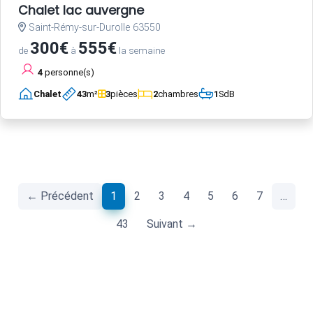
Chalet lac auvergne
Saint-Rémy-sur-Durolle 63550
300€
555€
de
à
la semaine
4
personne(s)
Chalet
43
m²
3
pièces
2
chambres
1
SdB
(current)
← Précédent
1
2
3
4
5
6
7
…
43
Suivant →