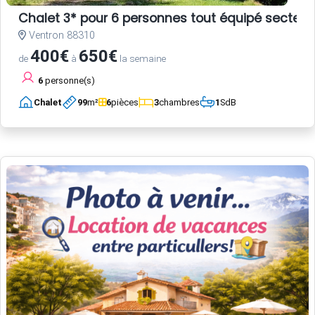
Chalet 3* pour 6 personnes tout équipé secteur
Ventron 88310
400€
650€
de
à
la semaine
6
personne(s)
Chalet
99
m²
6
pièces
3
chambres
1
SdB