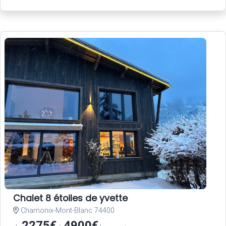
Chalet 8 étoiles de yvette
Chamonix-Mont-Blanc 74400
2275€
4900€