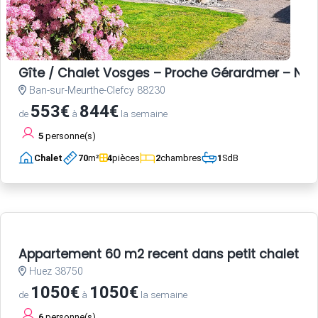
Gîte / Chalet Vosges – Proche Gérardmer – Nat
Ban-sur-Meurthe-Clefcy 88230
553€
844€
de
à
la semaine
5
personne(s)
Chalet
70
m²
4
pièces
2
chambres
1
SdB
Appartement 60 m2 recent dans petit chalet a 
Huez 38750
1050€
1050€
de
à
la semaine
6
personne(s)