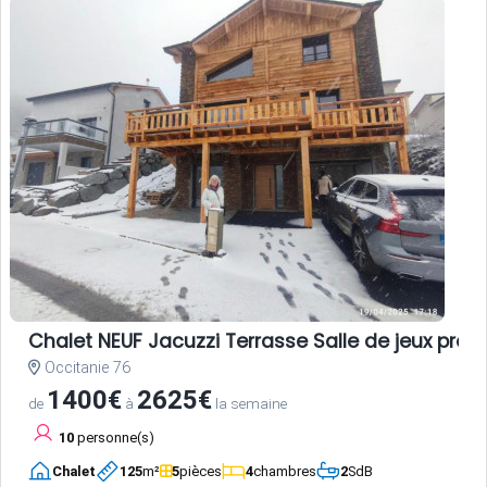
Chalet NEUF Jacuzzi Terrasse Salle de jeux pro
Occitanie 76
1400€
2625€
de
à
la semaine
10
personne(s)
Chalet
125
m²
5
pièces
4
chambres
2
SdB