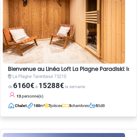
Bienvenue au Linéa Loft La Plagne Paradiski: l
La Plagne Tarentaise 73210
6160€
15288€
de
à
la semaine
13
personne(s)
Chalet
180
m²
7
pièces
5
chambres
5
SdB