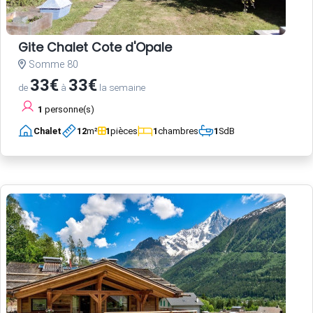
Gite Chalet Cote d'Opale
Somme 80
33€
33€
de
à
la semaine
1
personne(s)
Chalet
12
m²
1
pièces
1
chambres
1
SdB