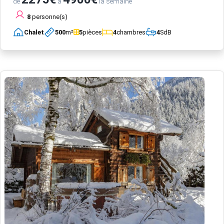
de
à
la semaine
8
personne(s)
Chalet
500
m²
5
pièces
4
chambres
4
SdB