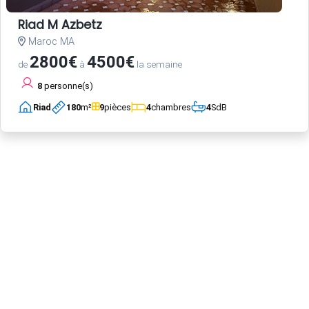
Riad M Azbetz
Maroc MA
2800€
4500€
de
à
la semaine
8
personne(s)
Riad
180
m²
9
pièces
4
chambres
4
SdB