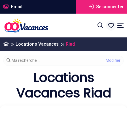
Email
Se connecter
Locations Vacances
Riad
Modifier votre recherche
Ma recherche ...
Locations
Vacances Riad