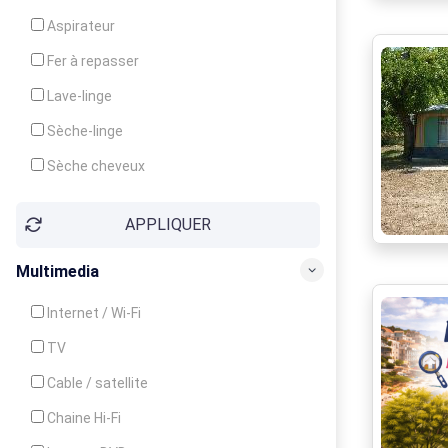
Cuisinière
Aspirateur
Four
Fer à repasser
Grille-pain
Lave-linge
Lave-vaisselle
Sèche-linge
Micro-ondes
Sèche cheveux
APPLIQUER
Multimedia
Internet / Wi-Fi
TV
Cable / satellite
Chaine Hi-Fi