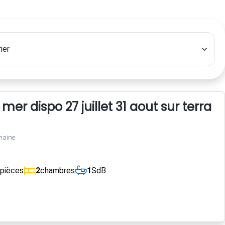
er dispo 27 juillet 31 aout sur terrain
maine
pièces
2
chambres
1
SdB