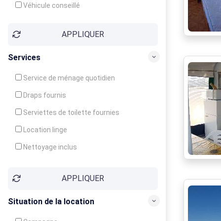
Véhicule conseillé
APPLIQUER
Services
Service de ménage quotidien
Draps fournis
Serviettes de toilette fournies
Location linge
Nettoyage inclus
Nettoyage en supplément
APPLIQUER
Garde d'enfants
Crèche
Situation de la location
Club enfants