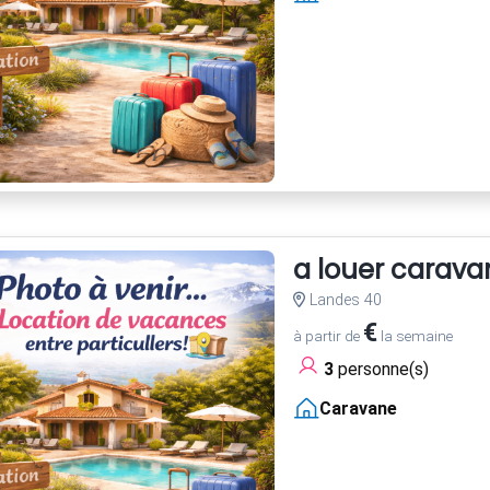
a louer carava
Landes 40
€
à partir de
la semaine
3
personne(s)
Caravane