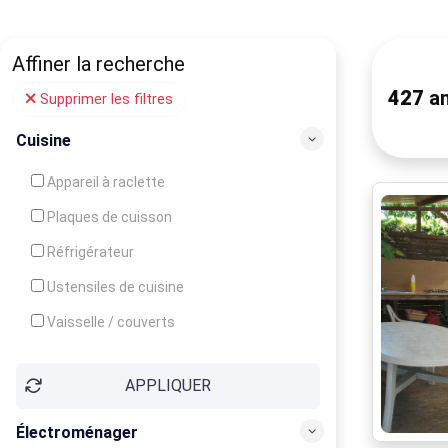
Affiner la recherche
427
an
Supprimer les filtres
Cuisine
Appareil à raclette
Plaques de cuisson
Réfrigérateur
Ustensiles de cuisine
Vaisselle / couverts
Bouilloire
APPLIQUER
Cafetière
Congélateur
Électroménager