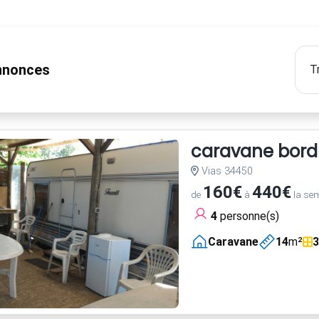
nonces
caravane bord m
Vias 34450
160€
440€
de
à
la se
4
personne(s)
Caravane
14
m²
3