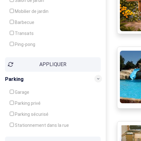
Salon de jardin
Local à ski
Mobilier de jardin
Climatisation
Barbecue
Ventilateur
Transats
Ping-pong
Baby-foot
APPLIQUER
Jeux d'enfants
Parking
Garage
Parking privé
Parking sécurisé
Stationnement dans la rue