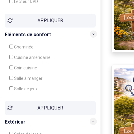
Lecteur DVD
Téléphone
APPLIQUER
Fax
Eléments de confort
Cheminée
Cuisine américaine
Coin cuisine
Salle à manger
Salle de jeux
Cour
APPLIQUER
Jardin
Balcon / Terrasse
Extérieur
Véranda