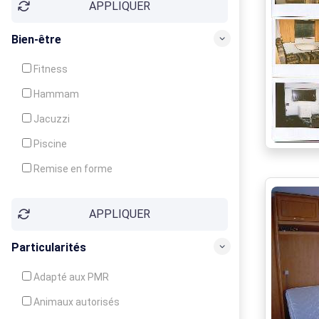
APPLIQUER
Bien-être
Fitness
Hammam
Jacuzzi
Piscine
Remise en forme
Sauna
APPLIQUER
Soins du corps
Particularités
Adapté aux PMR
Animaux autorisés