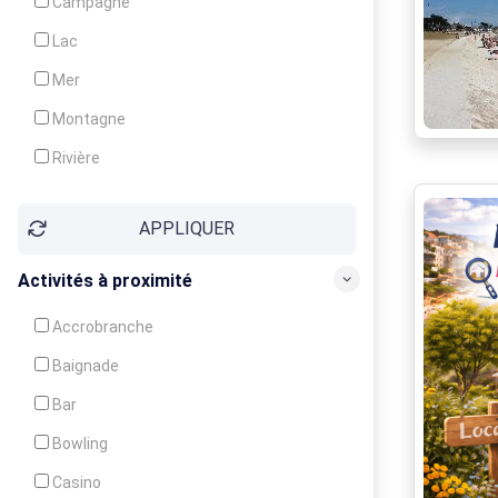
Campagne
Animation
Lac
Mer
Montagne
Rivière
Village
APPLIQUER
Ville
Activités à proximité
Accrobranche
Baignade
Bar
Bowling
Casino