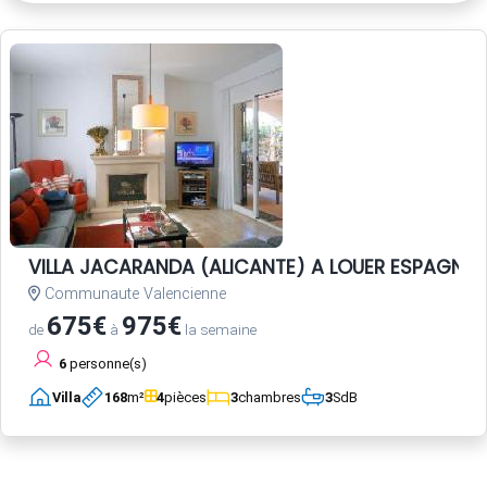
VILLA JACARANDA (ALICANTE) A LOUER ESPAGNE 
Communaute Valencienne
675€
975€
de
à
la semaine
6
personne(s)
Villa
168
m²
4
pièces
3
chambres
3
SdB