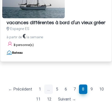
vacances différentes à bord d'un vieux gréemen
Espagne ES
€
à partir de
la semaine
3
personne(s)
Bateau
(current)
← Précédent
1
…
5
6
7
8
9
10
11
12
Suivant →