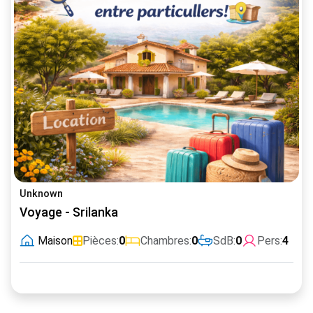
Unknown
Voyage - Srilanka
Maison
Pièces:
0
Chambres:
0
SdB:
0
Pers:
4